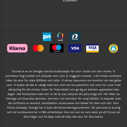
Cookies
Scorett är en av Sveriges största butikskedjor för skor i butik och skor online. Vi
prioriterar hög kvalitet och erbjuder skor som är noggrant utvalda. I vårt breda sortiment
hittar du skor för olika tillfällen och stilar. Vi värnar dessutom om komfort när det gäller
skor. Vi tycker att det är viktigt med skor som har bra passform och som har sulor med
dämpning för att minska risken för fotproblem och ge dig en bekväm upplevelse hela
dagen. Det fantastiska med skor är att du kan uttrycka din personliga stil. Här hittar du
trendiga och klassiska damskor, herrskor och barnskor för varje tillfälle. Vi erbjuder även
ett sortiment av skovård, skotillbehör, accessoarer och kläder för dam och herr. Som
första skokedja i Sverige har vi även ett heminredningssortiment. Vår personal är kunnig
och vår kundservice har vi fått utmärkelser. Hos oss kan du vara säker på att få svar på
dina frågor och få hjälp med att hitta rätt skor för dina behov.