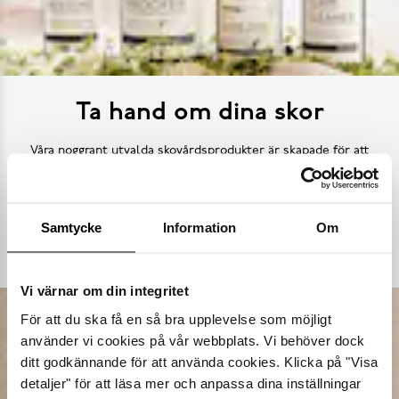
Ta hand om dina skor
Våra noggrant utvalda skovårdsprodukter är skapade för att
förlänga livslängden på dina skor samtidigt som de behåller
deras ursprungliga skönhet. Från rengöring och återfuktning till
skydd mot väder och slitage – vi har allt kan tänkas behöva.
Samtycke
Information
Om
Köp skovård
Vi värnar om din integritet
För att du ska få en så bra upplevelse som möjligt
använder vi cookies på vår webbplats. Vi behöver dock
ditt godkännande för att använda cookies. Klicka på "Visa
detaljer" för att läsa mer och anpassa dina inställningar