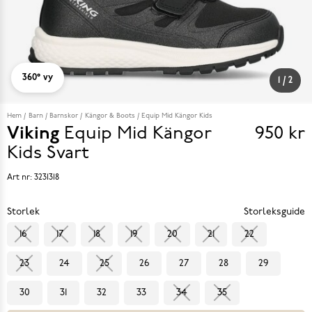
360° vy
1
/
2
Hem
Barn
Barnskor
Kängor & Boots
Equip Mid Kängor Kids
Viking
Equip Mid Kängor
950 kr
Pris
Kids
Svart
950 k
Art nr:
3231318
Storlek
Storleksguide
16
17
18
19
20
21
22
23
24
25
26
27
28
29
30
31
32
33
34
35