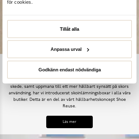
för cookies.
Tillåt alla
Anpassa urval
Shoe Reuse
Godkänn endast nödvändiga
Utifrån målet att inga skor ska bli till avfall i ett för tidigt
skede, samt uppmana till ett mer hållbart synsätt på skors
användning, har vi introducerat skoinlämningsboxar i alla våra
butiker. Detta är en del av vårt hållbarhetskoncept Shoe
Reuse.
Läs mer