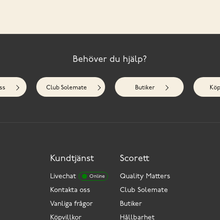
Behöver du hjälp?
ss
Club Solemate
Butiker
Köp
Kundtjänst
Scorett
Livechat
Quality Matters
Online
Kontakta oss
Club Solemate
Vanliga frågor
Butiker
Köpvillkor
Hållbarhet