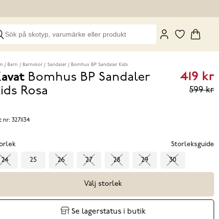
m
Barn
Barnskor
Sandaler
Bomhus BP Sandaler Kids
419 kr
avat
Bomhus BP Sandaler
Curren
ids
Rosa
599 kr
price
419 kr
P
t nr:
3271134
eviou
orlek
Storleksguide
price
24
25
26
27
28
29
30
599 k
Välj storlek
Se lagerstatus i butik