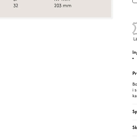
L
In
Pr
Bo
i 
ka
Sp
Sk