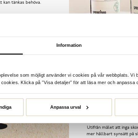
llt kan tänkas behöva.
Information
upplevelse som möjligt använder vi cookies på vår webbplats. Vi 
ookies. Klicka på "Visa detaljer" för att läsa mer och anpassa d
ndiga
Anpassa urval
Utifrån målet att inga skor
mer hållbart synsätt på sk