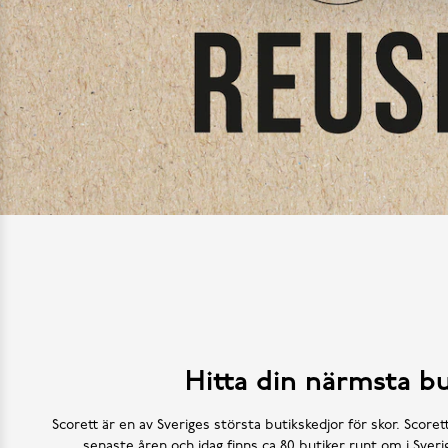
Hitta din närmsta bu
Scorett är en av Sveriges största butikskedjor för skor. Scoret
senaste åren och idag finns ca 80 butiker runt om i Sve