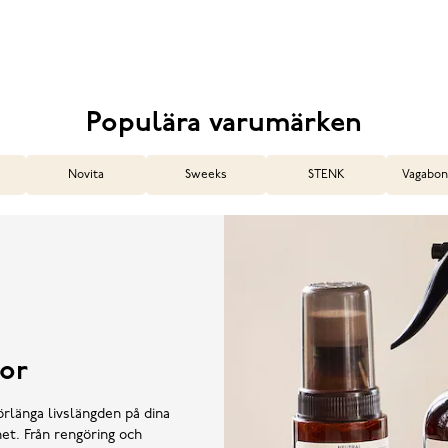
Populära varumärken
Novita
Sweeks
STENK
Vagabon
or
örlänga livslängden på dina
et. Från rengöring och