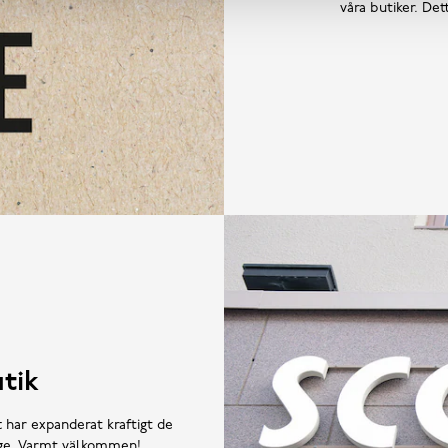
våra butiker. De
tik
t har expanderat kraftigt de
rige. Varmt välkommen!