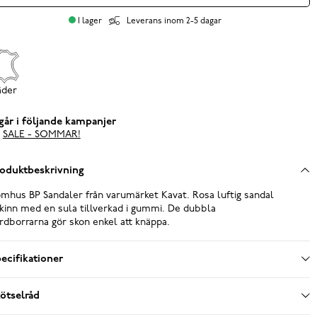
I lager
Leverans inom 2-5 dagar
äder
går i följande kampanjer
SALE - SOMMAR!
oduktbeskrivning
mhus BP Sandaler från varumärket Kavat. Rosa luftig sandal
skinn med en sula tillverkad i gummi. De dubbla
rdborrarna gör skon enkel att knäppa.
ecifikationer
ötselråd