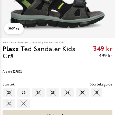
360° vy
Hem
Barn
Barnskor
Sandaler
Ted Sandaler Kids
349 kr
Plexx
Ted Sandaler Kids
Curren
Grå
499 kr
price
349 kr
Art nr:
3271192
reviou
Storlek
Storleksguide
price
25
26
27
28
29
30
31
499 k
32
33