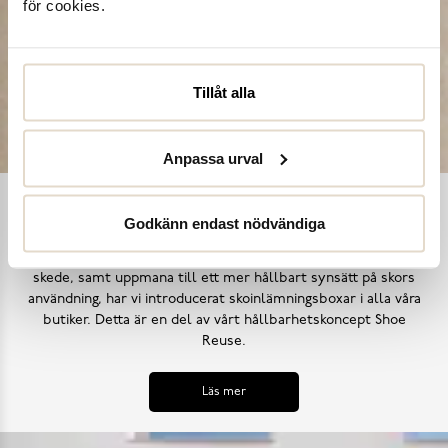
för cookies.
Tillåt alla
Anpassa urval
Shoe Reuse
Godkänn endast nödvändiga
Utifrån målet att inga skor ska bli till avfall i ett för tidigt
skede, samt uppmana till ett mer hållbart synsätt på skors
användning, har vi introducerat skoinlämningsboxar i alla våra
butiker. Detta är en del av vårt hållbarhetskoncept Shoe
Reuse.
Läs mer