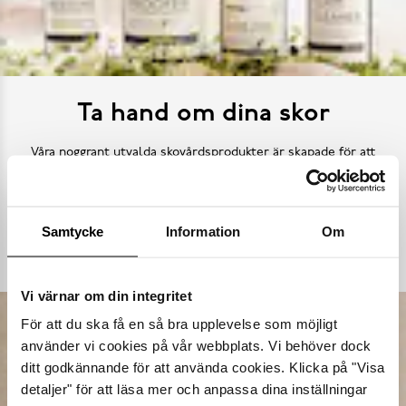
Ta hand om dina skor
Våra noggrant utvalda skovårdsprodukter är skapade för att
förlänga livslängden på dina skor samtidigt som de behåller
deras ursprungliga skönhet. Från rengöring och återfuktning till
skydd mot väder och slitage – vi har allt kan tänkas behöva.
Samtycke
Information
Om
Köp skovård
Vi värnar om din integritet
För att du ska få en så bra upplevelse som möjligt
använder vi cookies på vår webbplats. Vi behöver dock
ditt godkännande för att använda cookies. Klicka på "Visa
detaljer" för att läsa mer och anpassa dina inställningar