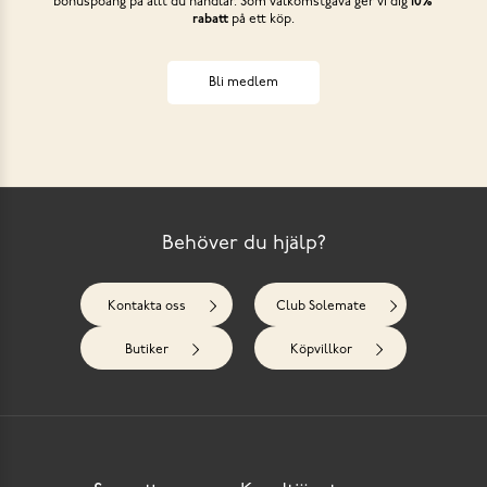
bonuspoäng på allt du handlar. Som välkomstgåva ger vi dig
10%
rabatt
på ett köp.
Bli medlem
Behöver du hjälp?
Kontakta oss
Club Solemate
Butiker
Köpvillkor