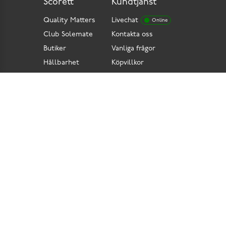
Scorett
Kundtjänst
Quality Matters
Livechat
Online
Club Solemate
Kontakta oss
Butiker
Vanliga frågor
Hållbarhet
Köpvillkor
Pressrum
Retur
Lediga jobb
Tillgänglighetsdirektiv
Integritetspolicy
Cookies