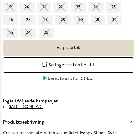
19
20
21
22
23
24
25
26
27
28
29
30
31
32
33
34
35
Välj storlek
Se lagerstatus i butik
I lager
Leverans inom 2-5 dagar
Ingår i följande kampanjer
SALE - SOMMAR!
Produktbeskrivning
Curious barnsneakers från varumärket Happy Shoes. Svart