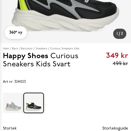
360° vy
1
/
2
Hem
Barn
Barnskor
Sneakers
Curious Sneakers Kids
349 kr
Happy Shoes
Curious
Curren
Sneakers Kids
Svart
499 kr
price
349 kr
Art nr:
3241523
reviou
price
499 k
Storlek
Storleksguide