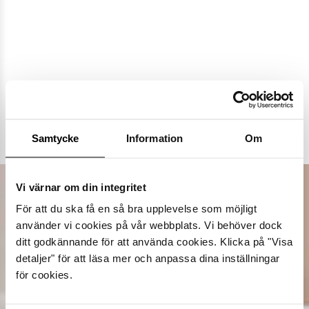
Populära varumärken
Samtycke
Information
Om
Dasia
K.Cobler
Novita
Sweek
Vi värnar om din integritet
För att du ska få en så bra upplevelse som möjligt
använder vi cookies på vår webbplats. Vi behöver dock
ditt godkännande för att använda cookies. Klicka på "Visa
detaljer" för att läsa mer och anpassa dina inställningar
för cookies.