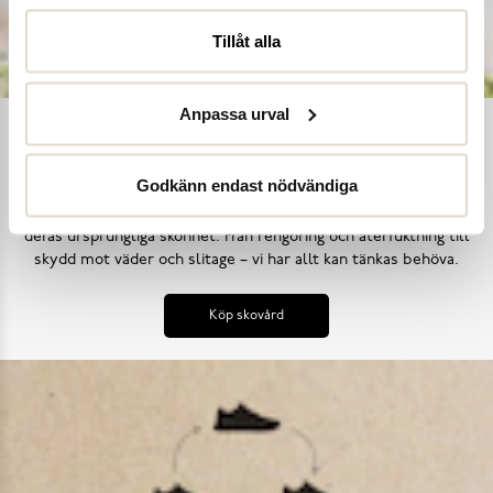
Tillåt alla
Anpassa urval
Ta hand om dina skor
Godkänn endast nödvändiga
Våra noggrant utvalda skovårdsprodukter är skapade för att
förlänga livslängden på dina skor samtidigt som de behåller
deras ursprungliga skönhet. Från rengöring och återfuktning till
skydd mot väder och slitage – vi har allt kan tänkas behöva.
Köp skovård