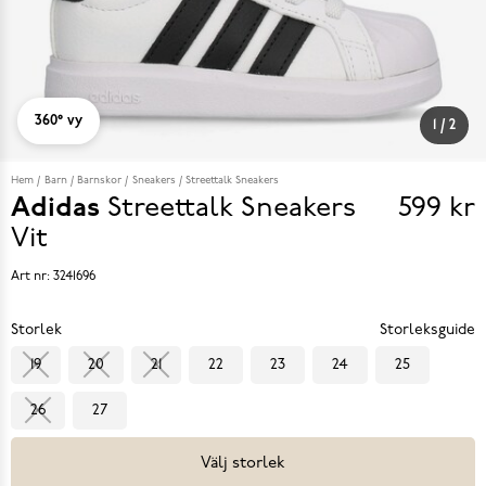
360° vy
1
/
2
Hem
Barn
Barnskor
Sneakers
Streettalk Sneakers
Adidas
Streettalk Sneakers
599 kr
Pris
Vit
599 k
Art nr:
3241696
Storlek
Storleksguide
19
20
21
22
23
24
25
26
27
Välj storlek