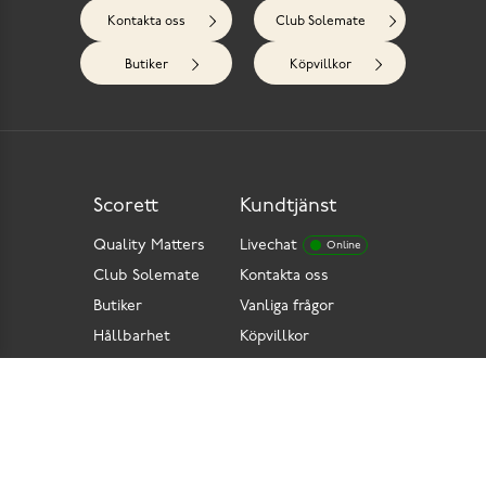
Kontakta oss
Club Solemate
Butiker
Köpvillkor
Scorett
Kundtjänst
Quality Matters
Livechat
Online
Club Solemate
Kontakta oss
Butiker
Vanliga frågor
Hållbarhet
Köpvillkor
Pressrum
Retur
Lediga jobb
Tillgänglighetsdirektiv
Integritetspolicy
Cookies