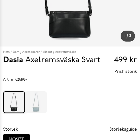
1
/
3
Hem
Dam
Accessoarer
Väskor
Axelremsväska
Dasia
Axelremsväska
Svart
499 kr
Pris
Prishistorik
499 k
Art nr:
6261987
Storlek
Storleksguide
NOSIZE