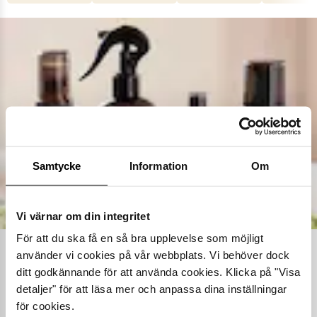
Samtycke
Information
Om
Vi värnar om din integritet
För att du ska få en så bra upplevelse som möjligt
använder vi cookies på vår webbplats. Vi behöver dock
Ta hand om dina skor
ditt godkännande för att använda cookies. Klicka på "Visa
detaljer" för att läsa mer och anpassa dina inställningar
Våra noggrant utvalda skovårdsprodukter är skapade för att
förlänga livslängden på dina skor samtidigt som de behåller
för cookies.