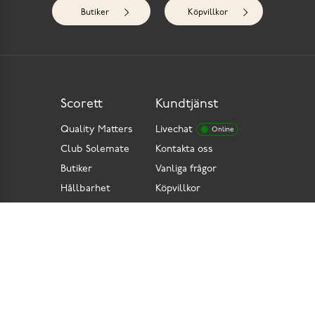
Butiker
Köpvillkor
Scorett
Kundtjänst
Quality Matters
Livechat
Online
Club Solemate
Kontakta oss
Butiker
Vanliga frågor
Hållbarhet
Köpvillkor
Pressrum
Retur
Lediga jobb
Tillgänglighetsdirektiv
Integritetspolicy
Cookies