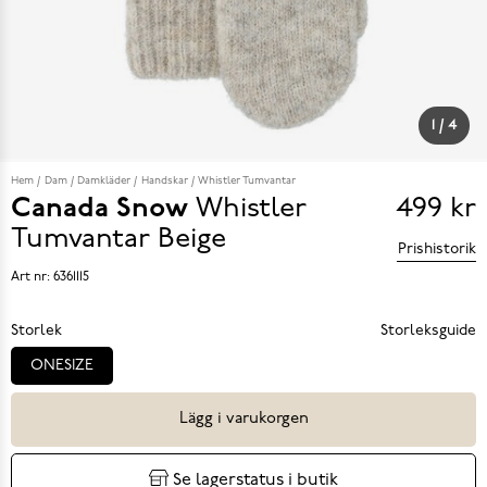
1
/
4
Hem
Dam
Damkläder
Handskar
Whistler Tumvantar
Canada Snow
Whistler
499 kr
Pris
Tumvantar
Beige
Prishistorik
499 k
Art nr:
6361115
Storlek
Storleksguide
ONESIZE
Lägg i varukorgen
Se lagerstatus i butik