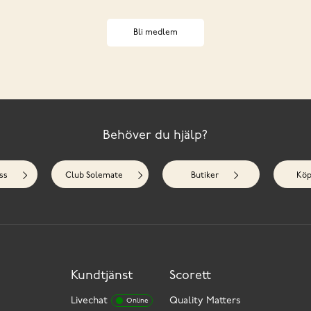
Bli medlem
Behöver du hjälp?
ss
Club Solemate
Butiker
Köp
Kundtjänst
Scorett
Livechat
Quality Matters
Online