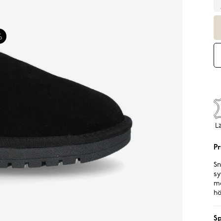
%
L
Pr
Sn
sy
mo
hö
Sp