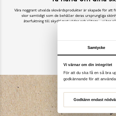
Våra noggrant utvalda skovårdsprodukter är skapade för att f
skor samtidigt som de behåller deras ursprungliga skönh
återfuktning till skydd mot väder och slitage – vi har a
Köp skovård
Samtycke
Vi värnar om din integritet
För att du ska få en så bra 
godkännande för att använda c
Godkänn endast nödvä