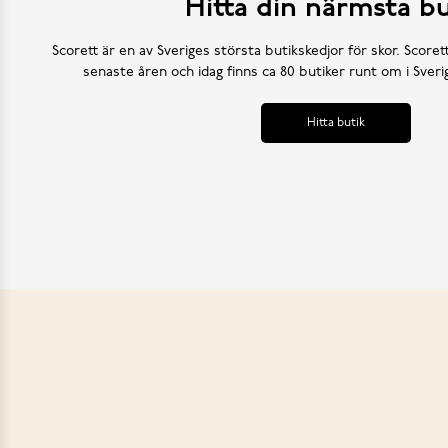
Hitta din närmsta bu
Scorett är en av Sveriges största butikskedjor för skor. Scoret
senaste åren och idag finns ca 80 butiker runt om i Sve
Hitta butik