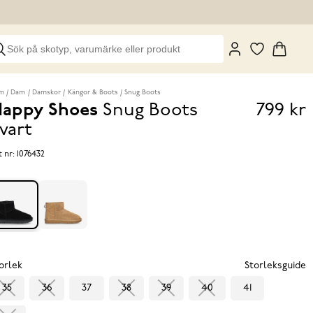
m
Dam
Damskor
Kängor & Boots
Snug Boots
appy Shoes
Snug Boots
799 kr
Pris
vart
799 k
t nr:
1076432
orlek
Storleksguide
35
36
37
38
39
40
41