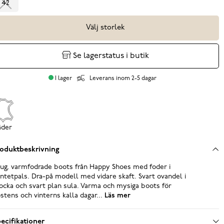
42
Välj storlek
Se lagerstatus i butik
I lager
Leverans inom 2-5 dagar
äder
oduktbeskrivning
ug, varmfodrade boots från Happy Shoes med foder i
ntetpals. Dra-på modell med vidare skaft. Svart ovandel i
cka och svart plan sula. Varma och mysiga boots för
stens och vinterns kalla dagar...
Läs mer
ecifikationer