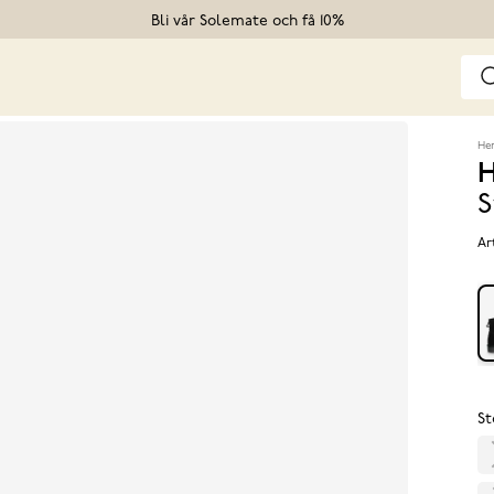
Bli vår Solemate och få 10%
He
H
S
Ar
St