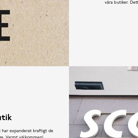
våra butiker. De
tik
t har expanderat kraftigt de
rige. Varmt välkommen!