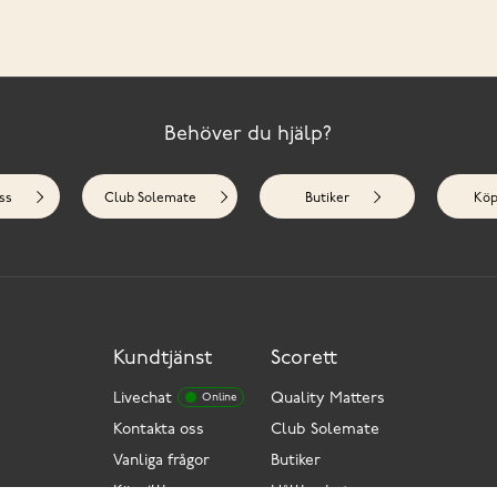
Behöver du hjälp?
ss
Club Solemate
Butiker
Köp
Kundtjänst
Scorett
Livechat
Quality Matters
Online
Kontakta oss
Club Solemate
Vanliga frågor
Butiker
Köpvillkor
Hållbarhet