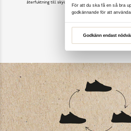
återfuktning till skydd mot väder och slitage – vi har a
För att du ska få en så bra 
godkännande för att använda c
Köp skovård
Godkänn endast nödvä