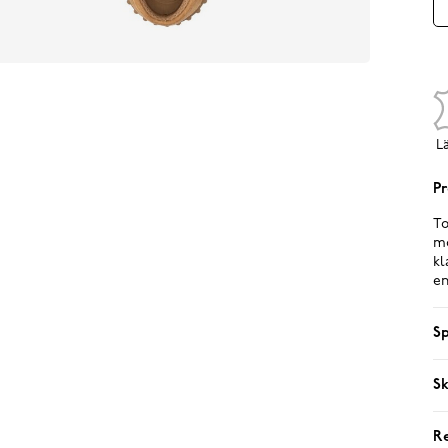
L
Pr
To
mo
kl
en
Sp
Sk
R