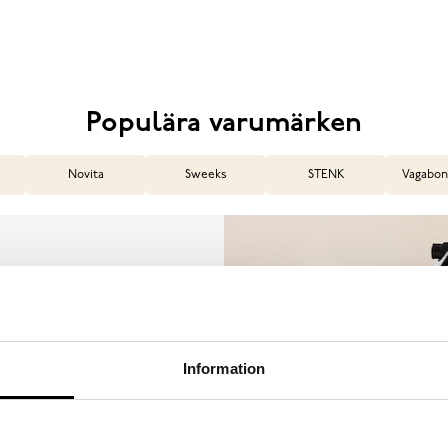
Populära varumärken
Novita
Sweeks
STENK
Vagabon
or
Information
örlänga livslängden på dina
et. Från rengöring och