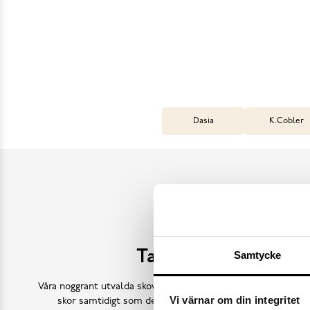
Dasia
K.Cobler
Ta hand om dina sk
Samtycke
Våra noggrant utvalda skovårdsprodukter är skapade för att f
Vi värnar om din integritet
skor samtidigt som de behåller deras ursprungliga skönh