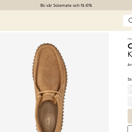
Bli vår Solemate och få 10%
He
C
K
Ar
St