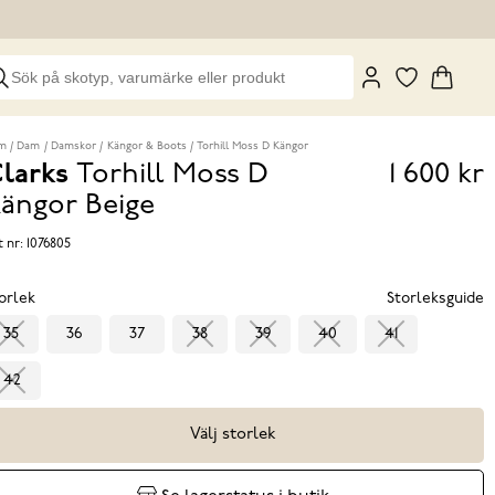
m
Dam
Damskor
Kängor & Boots
Torhill Moss D Kängor
larks
Torhill Moss D
1 600 kr
Pris
ängor
Beige
1 600 k
t nr:
1076805
orlek
Storleksguide
35
36
37
38
39
40
41
42
Välj storlek