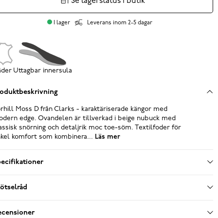
Se lagerstatus i butik
I lager
Leverans inom 2-5 dagar
äder
Uttagbar innersula
oduktbeskrivning
rhill Moss D från Clarks - karaktäriserade kängor med
dern edge. Ovandelen är tillverkad i beige nubuck med
assisk snörning och detaljrik moc toe-söm. Textilfoder för
kel komfort som kombinera...
Läs mer
ecifikationer
ötselråd
ecensioner