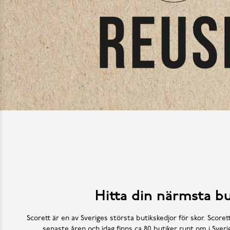
Hitta din närmsta bu
Scorett är en av Sveriges största butikskedjor för skor. Scoret
senaste åren och idag finns ca 80 butiker runt om i Sve