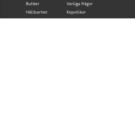
Butiker
Vanliga frågor
Hållbarhet
Köpvillkor
Pressrum
Retur
Lediga jobb
Tillgänglighetsdirektiv
Integritetspolicy
Cookies
Scorett är en av Sveriges största butikskedjor för skor i butik och skor online. Vi
prioriterar hög kvalitet och erbjuder skor som är noggrant utvalda. I vårt breda sortiment
hittar du skor för olika tillfällen och stilar. Vi värnar dessutom om komfort när det gäller