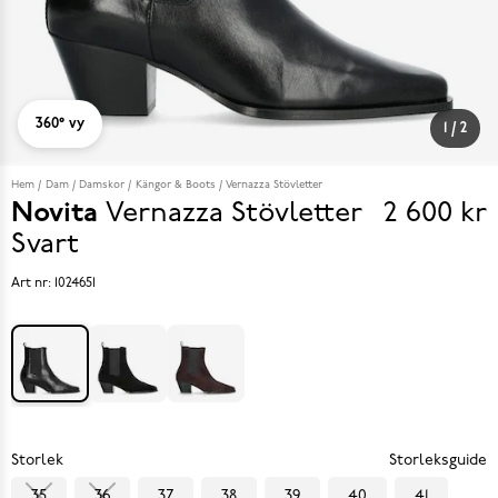
360° vy
1
/
2
Hem
Dam
Damskor
Kängor & Boots
Vernazza Stövletter
Novita
Vernazza Stövletter
2 600 kr
Pris
Svart
2 600 k
Art nr:
1024651
Storlek
Storleksguide
35
36
37
38
39
40
41