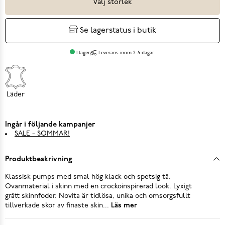
Välj storlek
Se lagerstatus i butik
I lager
Leverans inom 2-5 dagar
Läder
Ingår i följande kampanjer
SALE - SOMMAR!
Produktbeskrivning
Klassisk pumps med smal hög klack och spetsig tå.
Ovanmaterial i skinn med en crockoinspirerad look. Lyxigt
grått skinnfoder. Novita är tidlösa, unika och omsorgsfullt
tillverkade skor av finaste skin...
Läs mer