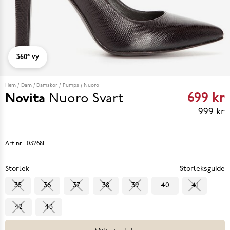
360° vy
Hem
Dam
Damskor
Pumps
Nuoro
699 kr
Novita
Nuoro
Svart
Curren
999 kr
price
699 kr
Art nr:
1032681
reviou
Storlek
Storleksguide
price
35
36
37
38
39
40
41
999 k
42
43