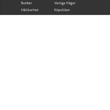
Butiker
Vanliga frågor
Hållbarhet
Köpvillkor
Pressrum
Retur
Lediga jobb
Tillgänglighetsdirektiv
Integritetspolicy
Cookies
Scorett är en av Sveriges största butikskedjor för skor i butik och skor online. Vi
prioriterar hög kvalitet och erbjuder skor som är noggrant utvalda. I vårt breda sortiment
hittar du skor för olika tillfällen och stilar. Vi värnar dessutom om komfort när det gäller