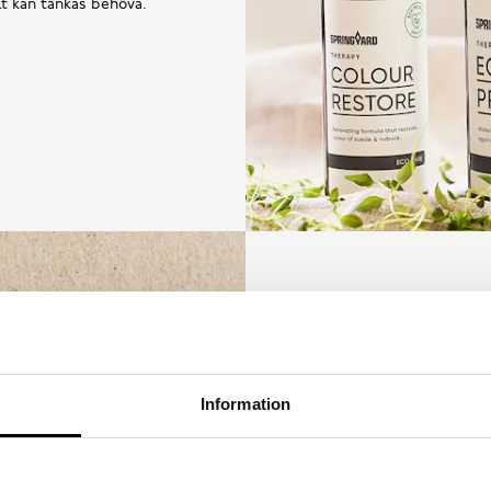
llt kan tänkas behöva.
Information
Utifrån målet att inga skor
mer hållbart synsätt på sk