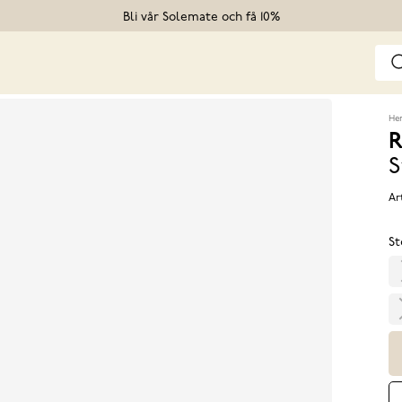
Bli vår Solemate och få 10%
He
R
S
Ar
St