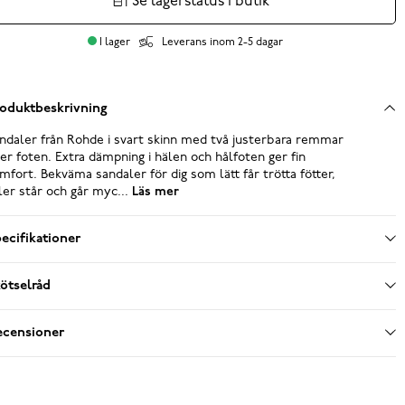
Se lagerstatus i butik
I lager
Leverans inom 2-5 dagar
oduktbeskrivning
ndaler från Rohde i svart skinn med två justerbara remmar
er foten. Extra dämpning i hälen och hålfoten ger fin
mfort. Bekväma sandaler för dig som lätt får trötta fötter,
ler står och går myc...
Läs mer
ecifikationer
ötselråd
ecensioner