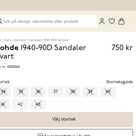
m
Dam
Damskor
Sandaler
1940-90D Sandaler
ohde
1940-90D Sandaler
750 kr
Pris
vart
750 k
t nr:
1063364
orlek
Storleksguide
34
35
36
37
38
39
40
41
42
43
Välj storlek