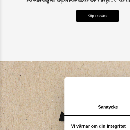
återfuktning till skydd mot väder och slitage – vi har a
Köp skovård
Samtycke
Vi värnar om din integritet