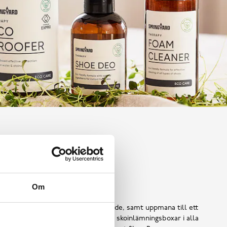
Shoe Reuse
Om
 ska bli till avfall i ett för tidigt skede, samt uppmana till ett
ors användning, har vi introducerat skoinlämningsboxar i alla