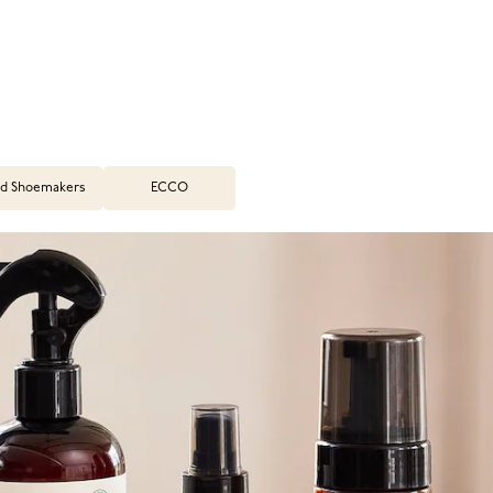
d Shoemakers
ECCO