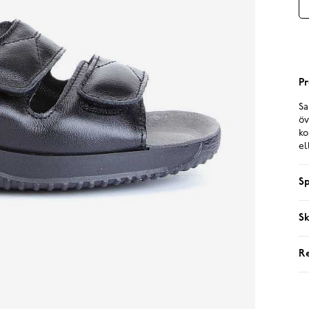
Pr
Sa
öv
ko
el
Sp
Sk
R