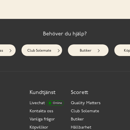
Behöver du hjälp?
ss
Club Solemate
Butiker
Köp
Kundtjänst
Scorett
Livechat
Quality Matters
Online
Kontakta oss
Club Solemate
Vanliga frågor
Butiker
Köpvillkor
Hållbarhet