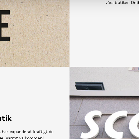
våra butiker. De
tik
t har expanderat kraftigt de
rige. Varmt välkommen!