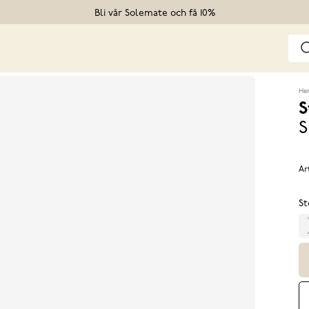
Bli vår Solemate och få 10%
He
S
S
Ar
St