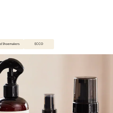
d Shoemakers
ECCO