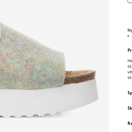
In
Pr
He
ti
vi
ti
Sp
Sk
R