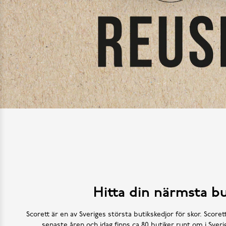
Hitta din närmsta bu
Scorett är en av Sveriges största butikskedjor för skor. Scoret
senaste åren och idag finns ca 80 butiker runt om i Sve