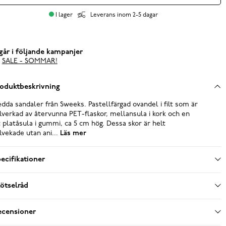
I lager
Leverans inom 2-5 dagar
går i följande kampanjer
SALE - SOMMAR!
oduktbeskrivning
dda sandaler från Sweeks. Pastellfärgad ovandel i filt som är
llverkad av återvunna PET-flaskor, mellansula i kork och en
t platåsula i gummi, ca 5 cm hög. Dessa skor är helt
llvekade utan ani...
Läs mer
ecifikationer
ötselråd
ecensioner