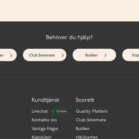
Behöver du hjälp?
ss
Club Solemate
Butiker
Köp
Kundtjänst
Scorett
Livechat
Quality Matters
Online
Kontakta oss
Club Solemate
Vanliga frågor
Butiker
Köpvillkor
Hållbarhet