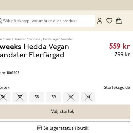
m
Dam
Damskor
Sandaler
Hedda Vegan Sandaler
559 kr
weeks
Hedda Vegan
Curren
andaler
Flerfärgad
799 kr
price
559 kr
P
t nr:
1063602
eviou
orlek
Storleksguide
price
36
37
38
39
40
41
799 k
Välj storlek
Se lagerstatus i butik