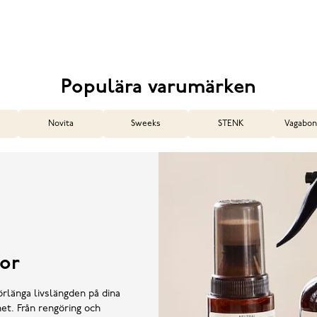
Populära varumärken
Novita
Sweeks
STENK
Vagabon
or
örlänga livslängden på dina
et. Från rengöring och