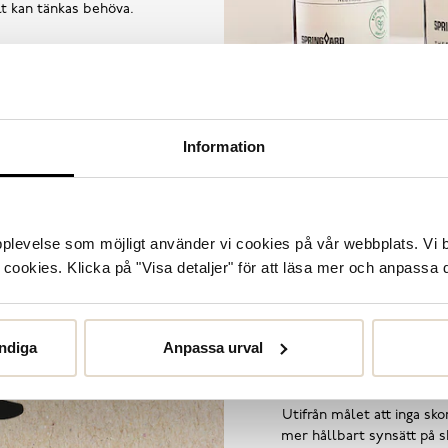
llt kan tänkas behöva.
Information
upplevelse som möjligt använder vi cookies på vår webbplats. Vi 
ookies. Klicka på "Visa detaljer" för att läsa mer och anpassa d
ndiga
Anpassa urval
Utifrån målet att inga skor
mer hållbart synsätt på sk