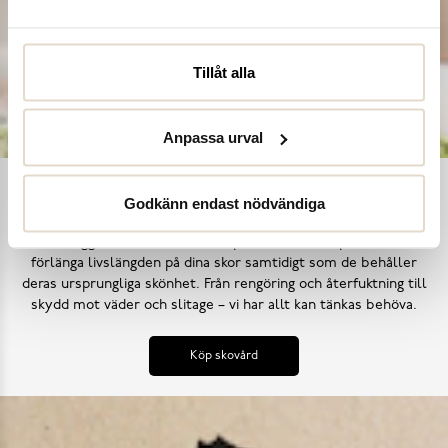
Tillåt alla
Anpassa urval
Ta hand om dina skor
Godkänn endast nödvändiga
Våra noggrant utvalda skovårdsprodukter är skapade för att
förlänga livslängden på dina skor samtidigt som de behåller
deras ursprungliga skönhet. Från rengöring och återfuktning till
skydd mot väder och slitage – vi har allt kan tänkas behöva.
Köp skovård