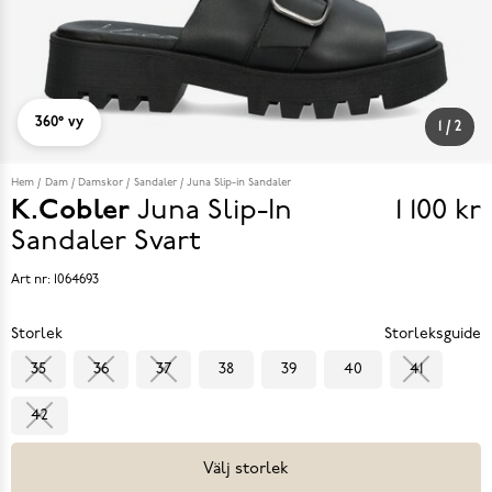
360° vy
1
/
2
Hem
Dam
Damskor
Sandaler
Juna Slip-in Sandaler
K.Cobler
Juna Slip-In
1 100 kr
Pris
Sandaler
Svart
1 100 k
Art nr:
1064693
Storlek
Storleksguide
35
36
37
38
39
40
41
42
Välj storlek