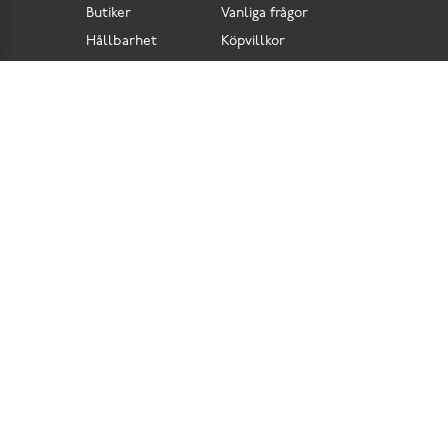
Butiker
Vanliga frågor
Hållbarhet
Köpvillkor
Pressrum
Retur
Lediga jobb
Tillgänglighetsdirektiv
Integritetspolicy
Cookies
Scorett är en av Sveriges största butikskedjor för skor i butik och skor online. Vi
prioriterar hög kvalitet och erbjuder skor som är noggrant utvalda. I vårt breda sortiment
hittar du skor för olika tillfällen och stilar. Vi värnar dessutom om komfort när det gäller