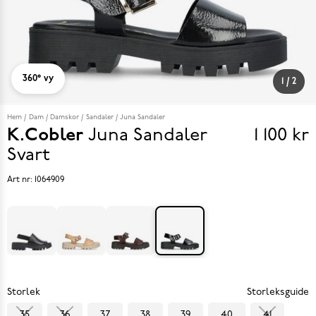
360° vy
1
/
2
Hem
Dam
Damskor
Sandaler
Juna Sandaler
K.Cobler
Juna Sandaler
1 100 kr
Pris
Svart
1 100 k
Art nr:
1064909
Storlek
Storleksguide
35
36
37
38
39
40
41