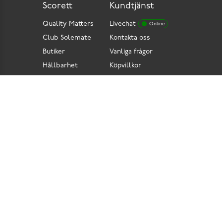
Scorett
Kundtjänst
Quality Matters
Livechat
Online
Club Solemate
Kontakta oss
Butiker
Vanliga frågor
Hållbarhet
Köpvillkor
Pressrum
Retur
Lediga jobb
Tillgänglighetsdirektiv
Integritetspolicy
Cookies