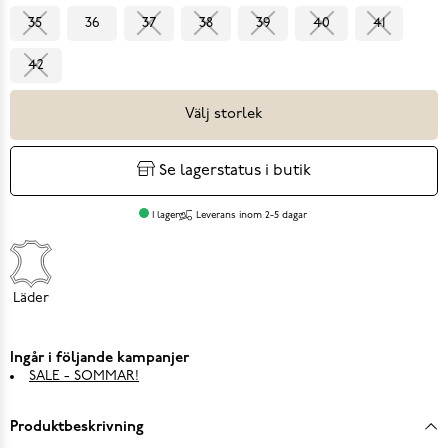
35
36
37
38
39
40
41
42
Välj storlek
Se lagerstatus i butik
I lager
Leverans inom 2-5 dagar
Läder
Ingår i följande kampanjer
SALE - SOMMAR!
Produktbeskrivning