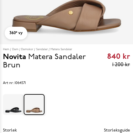
360° vy
Hem
Dam
Damskor
Sandaler
Matera Sandaler
840 kr
Novita
Matera Sandaler
Curren
Brun
1 200 kr
price
840 kr
Art nr:
1064571
reviou
price
1 200 k
Storlek
Storleksguide