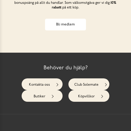
bonuspoäng på allt du handlar. Som välkomstgåva ger vi dig
10%
rabatt
på ett köp.
Bli medlem
Behöver du hjälp?
Kontakta oss
Club Solemate
Butiker
Köpvillkor