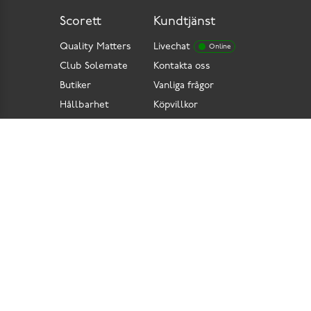
Scorett
Kundtjänst
Quality Matters
Livechat
Online
Club Solemate
Kontakta oss
Butiker
Vanliga frågor
Hållbarhet
Köpvillkor
Pressrum
Retur
Lediga jobb
Tillgänglighetsdirektiv
Integritetspolicy
Cookies