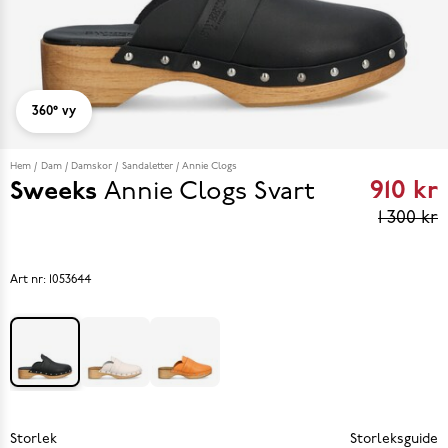
360° vy
Hem
Dam
Damskor
Sandaletter
Annie Clogs
910 kr
Sweeks
Annie Clogs
Svart
Curren
1 300 kr
price
910 kr
P
Art nr:
1053644
eviou
price
1 300 k
Storlek
Storleksguide