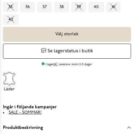
35
36
37
38
39
40
41
42
Välj storlek
Se lagerstatus i butik
I lager
Leverans inom 2-5 dagar
Läder
Ingår i följande kampanjer
SALE - SOMMAR!
Produktbeskrivning