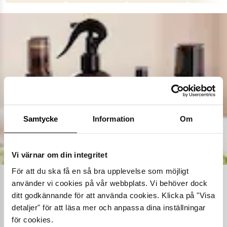
Samtycke
Information
Om
Vi värnar om din integritet
För att du ska få en så bra upplevelse som möjligt
använder vi cookies på vår webbplats. Vi behöver dock
Ta hand om dina skor
ditt godkännande för att använda cookies. Klicka på "Visa
detaljer" för att läsa mer och anpassa dina inställningar
Våra noggrant utvalda skovårdsprodukter är skapade för att
förlänga livslängden på dina skor samtidigt som de behåller
för cookies.