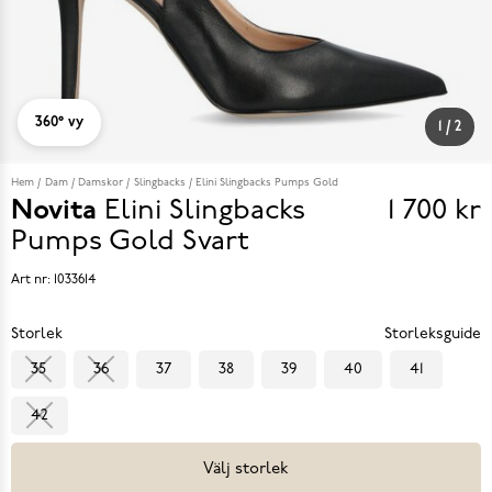
360° vy
1
/
2
Hem
Dam
Damskor
Slingbacks
Elini Slingbacks Pumps Gold
Novita
Elini Slingbacks
1 700 kr
Pris
Pumps Gold
Svart
1 700 k
Art nr:
1033614
Storlek
Storleksguide
35
36
37
38
39
40
41
42
Välj storlek