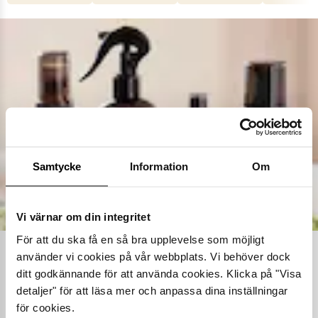
Samtycke
Information
Om
Vi värnar om din integritet
För att du ska få en så bra upplevelse som möjligt
använder vi cookies på vår webbplats. Vi behöver dock
Ta hand om dina skor
ditt godkännande för att använda cookies. Klicka på "Visa
detaljer" för att läsa mer och anpassa dina inställningar
Våra noggrant utvalda skovårdsprodukter är skapade för att
förlänga livslängden på dina skor samtidigt som de behåller
för cookies.