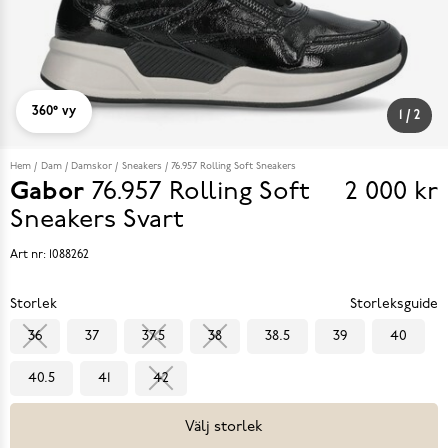
360° vy
1
/
2
Hem
Dam
Damskor
Sneakers
76.957 Rolling Soft Sneakers
Gabor
76.957 Rolling Soft
2 000 kr
Pris
Sneakers
Svart
2 000 k
Art nr:
1088262
Storlek
Storleksguide
36
37
37.5
38
38.5
39
40
40.5
41
42
Välj storlek