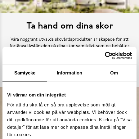
Ta hand om dina skor
Våra noggrant utvalda skovårdsprodukter är skapade för att
förlänga livslängden på dina skor samtidigt som de behåller
deras ursprungliga skönhet. Från rengöring och återfuktning till
skydd mot väder och slitage – vi har allt kan tänkas behöva.
Samtycke
Information
Om
Köp skovård
Vi värnar om din integritet
För att du ska få en så bra upplevelse som möjligt
använder vi cookies på vår webbplats. Vi behöver dock
ditt godkännande för att använda cookies. Klicka på "Visa
detaljer" för att läsa mer och anpassa dina inställningar
för cookies.