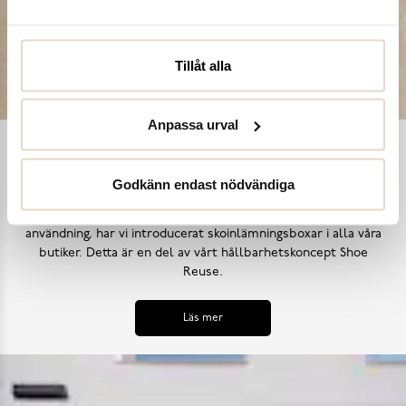
Tillåt alla
Anpassa urval
Shoe Reuse
Godkänn endast nödvändiga
Utifrån målet att inga skor ska bli till avfall i ett för tidigt
skede, samt uppmana till ett mer hållbart synsätt på skors
användning, har vi introducerat skoinlämningsboxar i alla våra
butiker. Detta är en del av vårt hållbarhetskoncept Shoe
Reuse.
Läs mer