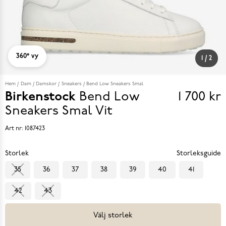
360° vy
1
/
2
Hem
Dam
Damskor
Sneakers
Bend Low Sneakers Smal
Birkenstock
Bend Low
1 700 kr
Pris
Sneakers Smal
Vit
1 700 k
Art nr:
1087423
Storlek
Storleksguide
35
36
37
38
39
40
41
42
43
Välj storlek