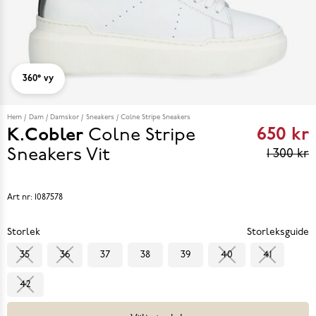
360° vy
Hem
Dam
Damskor
Sneakers
Colne Stripe Sneakers
650 kr
K.Cobler
Colne Stripe
Curren
Sneakers
Vit
1 300 kr
price
650 kr
Art nr:
1087578
reviou
Storlek
Storleksguide
price
35
36
37
38
39
40
41
1 300 k
42