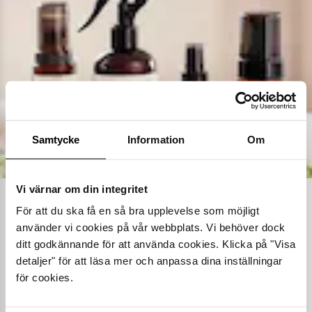
Samtycke
Information
Om
Vi värnar om din integritet
Ta hand om dina skor
För att du ska få en så bra upplevelse som möjligt
använder vi cookies på vår webbplats. Vi behöver dock
Våra noggrant utvalda skovårdsprodukter är skapade för att
ditt godkännande för att använda cookies. Klicka på "Visa
förlänga livslängden på dina skor samtidigt som de behåller
detaljer" för att läsa mer och anpassa dina inställningar
deras ursprungliga skönhet. Från rengöring och återfuktning till
för cookies.
skydd mot väder och slitage – vi har allt kan tänkas behöva.