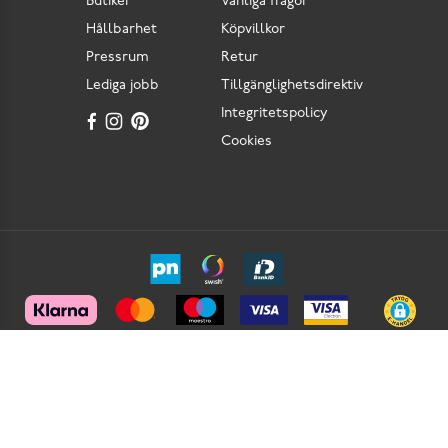
Butiker
Vanliga frågor
Hållbarhet
Köpvillkor
Pressrum
Retur
Lediga jobb
Tillgänglighetsdirektiv
Integritetspolicy
Cookies
Scorett är en av Sveriges största butikskedjor för skor i butik och skor online. Vi
prioriterar hög kvalitet och erbjuder skor som är noggrant utvalda. I vårt breda sortiment
hittar du skor för olika tillfällen och stilar. Vi värnar dessutom om komfort när det gäller
skor. Vi tycker att det är viktigt med skor som har bra passform och som har sulor med