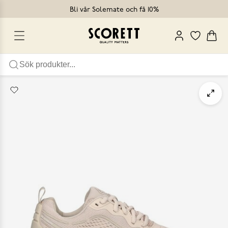
Bli vår Solemate och få 10%