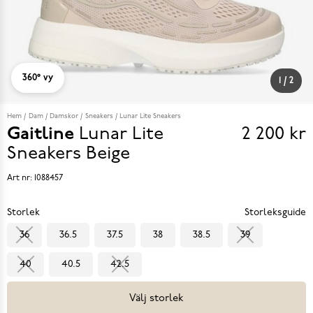
360° vy
1
/
2
Hem
Dam
Damskor
Sneakers
Lunar Lite Sneakers
Gaitline
Lunar Lite
2 200 kr
Pris
Sneakers
Beige
2 200 k
Art nr:
1088457
Storlek
Storleksguide
36
36.5
37.5
38
38.5
39
40
40.5
42.5
Välj storlek