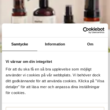
Samtycke
Information
Om
Vi värnar om din integritet
Ta hand om dina skor
För att du ska få en så bra upplevelse som möjligt
Våra noggrant utvalda skovårdsprodukter är skapade för att
använder vi cookies på vår webbplats. Vi behöver dock
förlänga livslängden på dina skor samtidigt som de behåller
ditt godkännande för att använda cookies. Klicka på "Visa
deras ursprungliga skönhet. Från rengöring och återfuktning till
detaljer" för att läsa mer och anpassa dina inställningar
skydd mot väder och slitage – vi har allt kan tänkas behöva.
för cookies.
Köp skovård