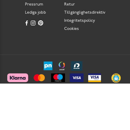
Pressrum
Retur
Lediga jobb
Tillgänglighetsdirektiv
Integritetspolicy
Cookies
Scorett är en av Sveriges största butikskedjor för skor i butik och skor online. Vi
prioriterar hög kvalitet och erbjuder skor som är noggrant utvalda. I vårt breda sortiment
hittar du skor för olika tillfällen och stilar. Vi värnar dessutom om komfort när det gäller
skor. Vi tycker att det är viktigt med skor som har bra passform och som har sulor med
dämpning för att minska risken för fotproblem och ge dig en bekväm upplevelse hela
dagen. Det fantastiska med skor är att du kan uttrycka din personliga stil. Här hittar du
trendiga och klassiska damskor, herrskor och barnskor för varje tillfälle. Vi erbjuder även