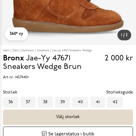
360° vy
1
/
2
Hem
Dam
Damskor
Sneakers
Jae-yy 47671 Sneakers Wedge
Bronx
Jae-Yy 47671
2 000 kr
Pris
Sneakers Wedge
Brun
2 000 k
Art nr:
14574401
Storlek
Storleksguide
36
37
38
39
40
41
42
Välj storlek
Se lagerstatus i butik