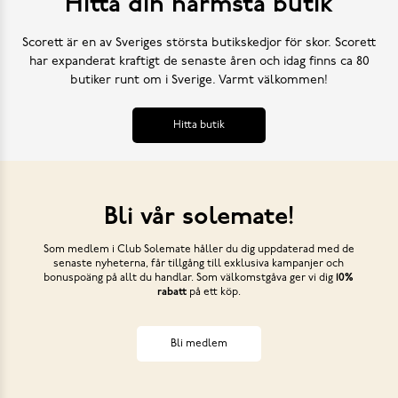
Hitta din närmsta butik
Scorett är en av Sveriges största butikskedjor för skor. Scorett
har expanderat kraftigt de senaste åren och idag finns ca 80
butiker runt om i Sverige. Varmt välkommen!
Hitta butik
Bli vår solemate!
Som medlem i Club Solemate håller du dig uppdaterad med de
senaste nyheterna, får tillgång till exklusiva kampanjer och
bonuspoäng på allt du handlar. Som välkomstgåva ger vi dig
10%
rabatt
på ett köp.
Bli medlem