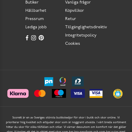
Butiker
Vanliga frågor
Hållbarhet
Köpvillkor
Pressrum
Retur
Lediga jobb
Tillgänglighetsdirektiv
Integritetspolicy
Cookies
Scorett är en av Sveriges största butikskedjor för skor i butik och skor online. Vi
prioriterar hög kvalitet och erbjuder skor som är noggrant utvalda. I vårt breda sortiment
hittar du skor för olika tillfällen och stilar. Vi värnar dessutom om komfort när det gäller
skor. Vi tycker att det är viktigt med skor som har bra passform och som har sulor med