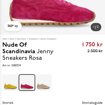
360° vy
1
/
2
Hem
Dam
Damskor
Sneakers
Jenny Sneakers
1 750 kr
Nude Of
Curren
Scandinavia
Jenny
2 500 kr
price
Sneakers
Rosa
1 750 k
Art nr:
1088374
Previo
s price
2 500 k
Storlek
Storleksguide