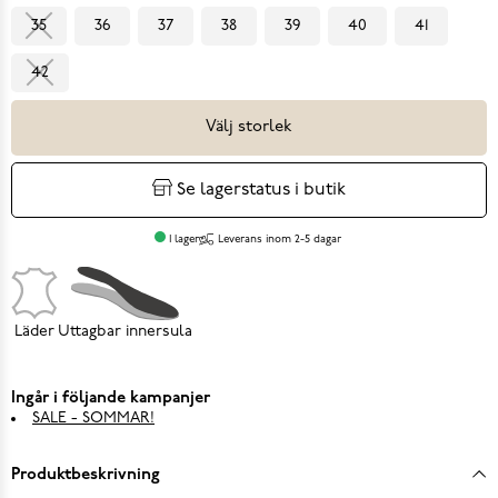
35
36
37
38
39
40
41
42
Välj storlek
Se lagerstatus i butik
I lager
Leverans inom 2-5 dagar
Läder
Uttagbar innersula
Ingår i följande kampanjer
SALE - SOMMAR!
Produktbeskrivning