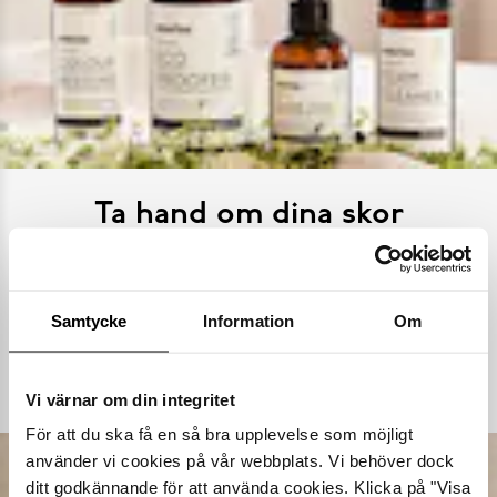
Ta hand om dina skor
Våra noggrant utvalda skovårdsprodukter är skapade för att
förlänga livslängden på dina skor samtidigt som de behåller
deras ursprungliga skönhet. Från rengöring och återfuktning till
Samtycke
Information
Om
skydd mot väder och slitage – vi har allt kan tänkas behöva.
Köp skovård
Vi värnar om din integritet
För att du ska få en så bra upplevelse som möjligt
använder vi cookies på vår webbplats. Vi behöver dock
ditt godkännande för att använda cookies. Klicka på "Visa