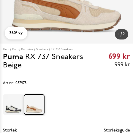
360° vy
1
/
2
Hem
Dam
Damskor
Sneakers
RX 737 Sneakers
699 kr
Puma
RX 737 Sneakers
Curren
Beige
999 kr
price
699 kr
Art nr:
1087978
reviou
price
999 k
Storlek
Storleksguide