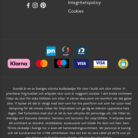
Integritetspolicy
Cookies
Scorett är en av Sveriges största butikskedjor för skor i butik och skor online. Vi
prioriterar hög kvalitet och erbjuder skor som är noggrant utvalda. I vårt breda sortiment
hittar du skor för olika tillfällen och stilar. Vi värnar dessutom om komfort när det gäller
skor. Vi tycker att det är viktigt med skor som har bra passform och som har sulor med
dämpning för att minska risken för fotproblem och ge dig en bekväm upplevelse hela
dagen. Det fantastiska med skor är att du kan uttrycka din personliga stil. Här hittar du
trendiga och klassiska damskor, herrskor och barnskor för varje tillfälle. Vi erbjuder även
ett sortiment av skovård, skotillbehör, accessoarer och kläder för dam och herr. Som
första skokedja i Sverige har vi även ett heminredningssortiment. Vår personal är kunnig
och vår kundservice har vi fått utmärkelser. Hos oss kan du vara säker på att få svar på