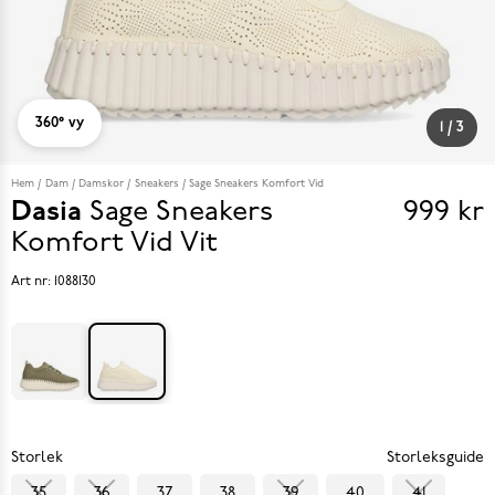
360° vy
1
/
3
Hem
Dam
Damskor
Sneakers
Sage Sneakers Komfort Vid
Dasia
Sage Sneakers
999 kr
Pris
Komfort Vid
Vit
999 k
Art nr:
1088130
Storlek
Storleksguide
35
36
37
38
39
40
41