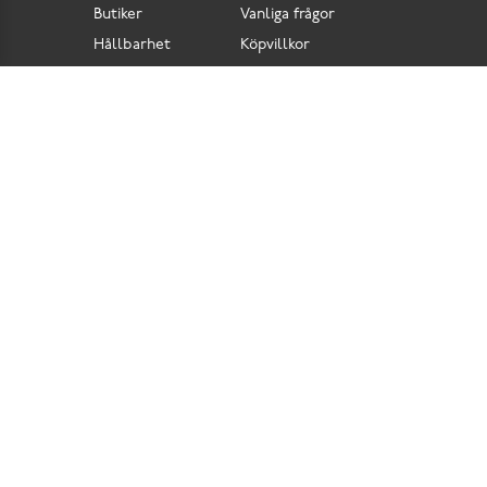
Butiker
Vanliga frågor
Hållbarhet
Köpvillkor
Pressrum
Retur
Lediga jobb
Tillgänglighetsdirektiv
Integritetspolicy
Cookies
Scorett är en av Sveriges största butikskedjor för skor i butik och skor online. Vi
prioriterar hög kvalitet och erbjuder skor som är noggrant utvalda. I vårt breda sortiment
hittar du skor för olika tillfällen och stilar. Vi värnar dessutom om komfort när det gäller