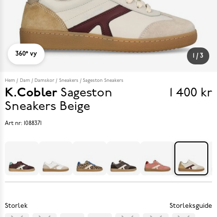
360° vy
1
/
3
Hem
Dam
Damskor
Sneakers
Sageston Sneakers
K.Cobler
Sageston
1 400 kr
Pris
Sneakers
Beige
1 400 k
Art nr:
1088371
Storlek
Storleksguide