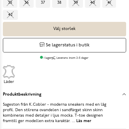
35
36
37
38
39
40
41
42
Välj storlek
Se lagerstatus i butik
I lager
Leverans inom 2-5 dagar
Läder
Produktbeskrivning
Sageston från K.Cobler - moderna sneakers med en låg
profil. Den stilrena ovandelen i sandfärgat skinn skinn
kombineras med detaljer i ljus mocka. T-toe designen
framtill ger modellen extra karaktär. ...
Läs mer