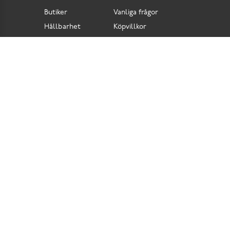
Butiker
Vanliga frågor
Hållbarhet
Köpvillkor
Pressrum
Retur
Lediga jobb
Tillgänglighetsdirektiv
Integritetspolicy
Cookies
Scorett är en av Sveriges största butikskedjor för skor i butik och skor online. Vi
prioriterar hög kvalitet och erbjuder skor som är noggrant utvalda. I vårt breda sortiment
hittar du skor för olika tillfällen och stilar. Vi värnar dessutom om komfort när det gäller