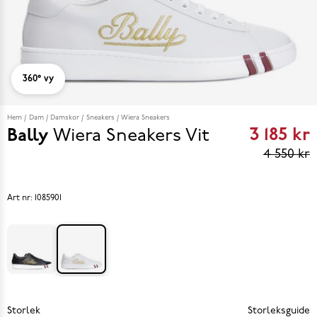
360° vy
Hem
Dam
Damskor
Sneakers
Wiera Sneakers
3 185 kr
Bally
Wiera Sneakers
Vit
Curren
4 550 kr
price
3 185 k
Art nr:
1085901
Previo
s price
4 550 k
Storlek
Storleksguide