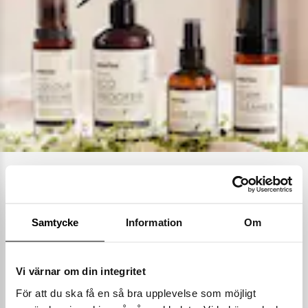
Ta hand om dina skor
Våra noggrant utvalda skovårdsprodukter är skapade för att
Samtycke
Information
Om
förlänga livslängden på dina skor samtidigt som de behåller
deras ursprungliga skönhet. Från rengöring och återfuktning till
skydd mot väder och slitage – vi har allt kan tänkas behöva.
Vi värnar om din integritet
Köp skovård
För att du ska få en så bra upplevelse som möjligt