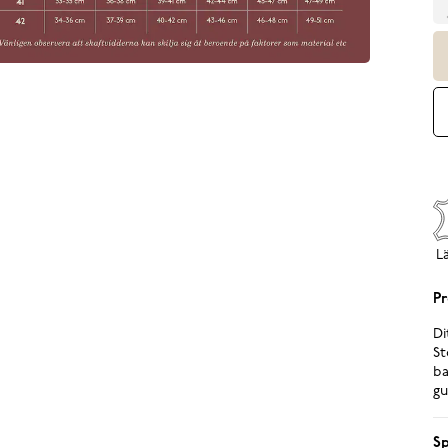
L
Pr
Di
St
ba
gu
Sp