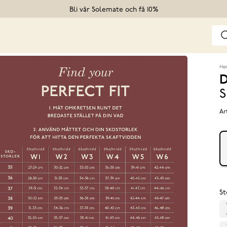
Bli vår Solemate och få 10%
He
D
S
Ar
St