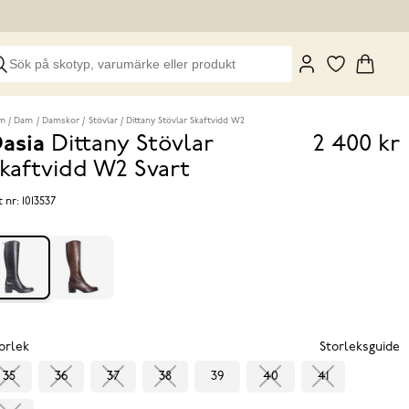
m
Dam
Damskor
Stövlar
Dittany Stövlar Skaftvidd W2
asia
Dittany Stövlar
2 400 kr
Pris
kaftvidd W2
Svart
2 400 k
t nr:
1013537
orlek
Storleksguide
35
36
37
38
39
40
41