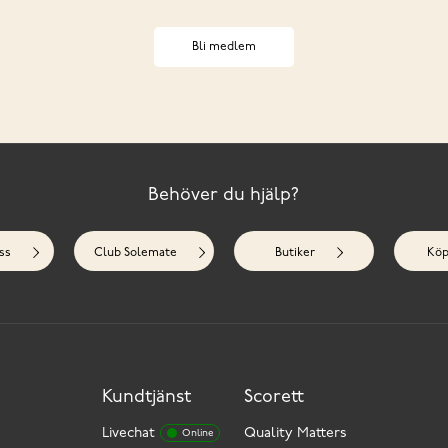
Bli medlem
Behöver du hjälp?
ss
Club Solemate
Butiker
Köp
Kundtjänst
Scorett
Livechat
Quality Matters
Online