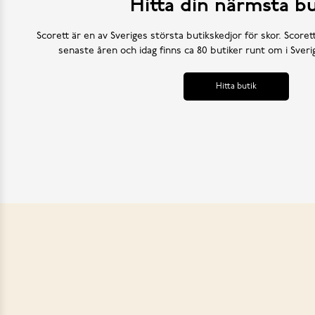
Hitta din närmsta bu
Scorett är en av Sveriges största butikskedjor för skor. Scoret
senaste åren och idag finns ca 80 butiker runt om i Sve
Hitta butik