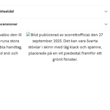
ötselråd
ecensioner