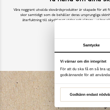
Våra noggrant utvalda skovårdsprodukter är skapade för att f
skor samtidigt som de behåller deras ursprungliga skönh
återfuktning till skydd mot väder och slitage – vi har a
Köp skovård
Samtycke
Vi värnar om din integritet
För att du ska få en så bra 
godkännande för att använda c
Godkänn endast nödvä