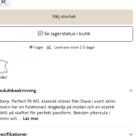
42
Välj storlek
Se lagerstatus i butik
I lager
Leverans inom 2-5 dagar
äder
oduktbeskrivning
ttany, Perfect Fit W2, klassisk stövel från Dasia i svart skinn.
öveln har en funktionell dragkedja på insidan och en elastik
ktill på skaftet för perfekt passform. Bekväm yttersula i
mmi och ...
Läs mer
ecifikationer