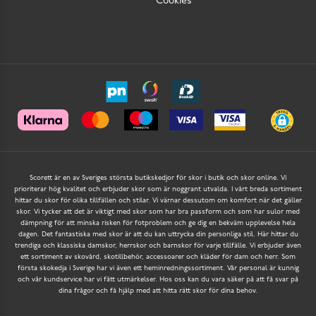
Cookies
Scorett är en av Sveriges största butikskedjor för skor i butik och skor online. Vi
prioriterar hög kvalitet och erbjuder skor som är noggrant utvalda. I vårt breda sortiment
hittar du skor för olika tillfällen och stilar. Vi värnar dessutom om komfort när det gäller
skor. Vi tycker att det är viktigt med skor som har bra passform och som har sulor med
dämpning för att minska risken för fotproblem och ge dig en bekväm upplevelse hela
dagen. Det fantastiska med skor är att du kan uttrycka din personliga stil. Här hittar du
trendiga och klassiska damskor, herrskor och barnskor för varje tillfälle. Vi erbjuder även
ett sortiment av skovård, skotillbehör, accessoarer och kläder för dam och herr. Som
första skokedja i Sverige har vi även ett heminredningssortiment. Vår personal är kunnig
och vår kundservice har vi fått utmärkelser. Hos oss kan du vara säker på att få svar på
dina frågor och få hjälp med att hitta rätt skor för dina behov.