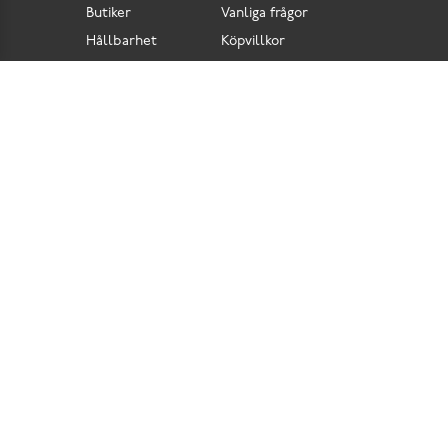
Butiker
Vanliga frågor
Hållbarhet
Köpvillkor
Pressrum
Retur
Lediga jobb
Tillgänglighetsdirektiv
Integritetspolicy
Cookies
Scorett är en av Sveriges största butikskedjor för skor i butik och skor online. Vi
prioriterar hög kvalitet och erbjuder skor som är noggrant utvalda. I vårt breda sortiment
hittar du skor för olika tillfällen och stilar. Vi värnar dessutom om komfort när det gäller