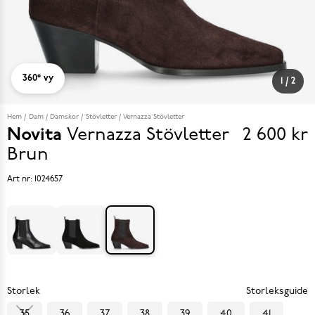
360° vy
1
/
2
Hem
Dam
Damskor
Stövletter
Vernazza Stövletter
Novita
Vernazza Stövletter
2 600 kr
Pris
Brun
2 600 k
Art nr:
1024657
Storlek
Storleksguide
35
36
37
38
39
40
41