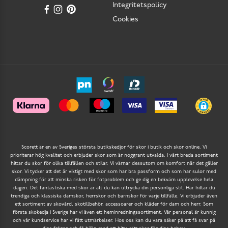
Integritetspolicy
Cookies
Scorett är en av Sveriges största butikskedjor för skor i butik och skor online. Vi
prioriterar hög kvalitet och erbjuder skor som är noggrant utvalda. I vårt breda sortiment
hittar du skor för olika tillfällen och stilar. Vi värnar dessutom om komfort när det gäller
skor. Vi tycker att det är viktigt med skor som har bra passform och som har sulor med
dämpning för att minska risken för fotproblem och ge dig en bekväm upplevelse hela
dagen. Det fantastiska med skor är att du kan uttrycka din personliga stil. Här hittar du
trendiga och klassiska damskor, herrskor och barnskor för varje tillfälle. Vi erbjuder även
ett sortiment av skovård, skotillbehör, accessoarer och kläder för dam och herr. Som
första skokedja i Sverige har vi även ett heminredningssortiment. Vår personal är kunnig
och vår kundservice har vi fått utmärkelser. Hos oss kan du vara säker på att få svar på