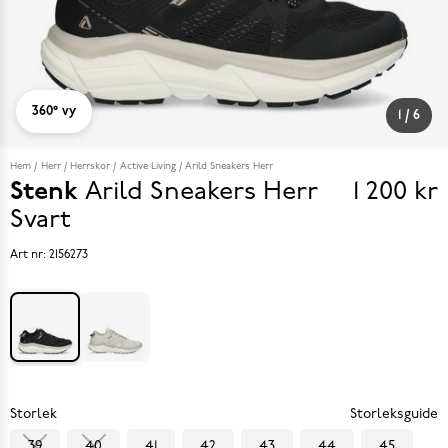
360° vy
1
/
6
Hem
Herr
Herrskor
Active Living
Arild Sneakers Herr
Stenk
Arild Sneakers Herr
1 200 kr
Pris
Svart
1 200 k
Art nr:
2156273
Storlek
Storleksguide
39
40
41
42
43
44
45