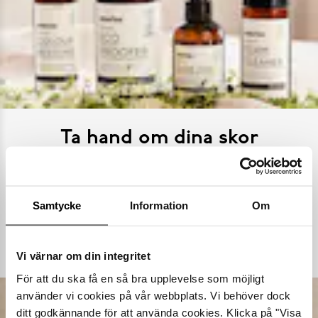
Ta hand om dina skor
Våra noggrant utvalda skovårdsprodukter är skapade för att
förlänga livslängden på dina skor samtidigt som de behåller
deras ursprungliga skönhet. Från rengöring och återfuktning till
Samtycke
Information
Om
skydd mot väder och slitage – vi har allt kan tänkas behöva.
Köp skovård
Vi värnar om din integritet
För att du ska få en så bra upplevelse som möjligt
använder vi cookies på vår webbplats. Vi behöver dock
ditt godkännande för att använda cookies. Klicka på "Visa