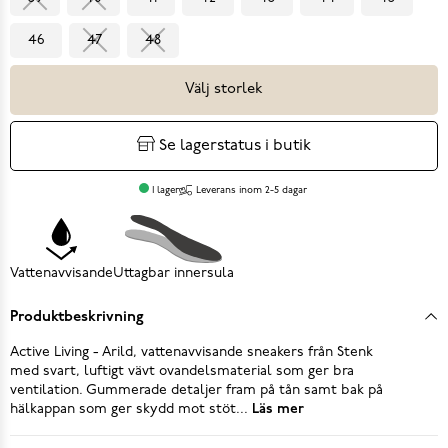
46
47
48
Välj storlek
Se lagerstatus i butik
I lager
Leverans inom 2-5 dagar
Vattenavvisande
Uttagbar innersula
Produktbeskrivning
Active Living - Arild, vattenavvisande sneakers från Stenk
med svart, luftigt vävt ovandelsmaterial som ger bra
ventilation. Gummerade detaljer fram på tån samt bak på
hälkappan som ger skydd mot stöt...
Läs mer