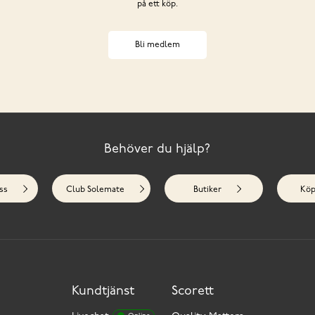
på ett köp.
Bli medlem
Behöver du hjälp?
ss
Club Solemate
Butiker
Köp
Kundtjänst
Scorett