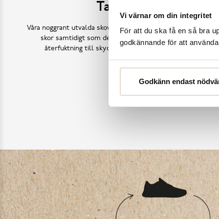
Ta hand om dina sk
Vi värnar om din integritet
Våra noggrant utvalda skovårdsprodukter är skapade för att f
För att du ska få en så bra 
skor samtidigt som de behåller deras ursprungliga skönh
godkännande för att använda c
återfuktning till skydd mot väder och slitage – vi har a
Köp skovård
Godkänn endast nödvä