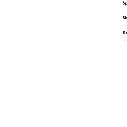
Sp
Sk
R