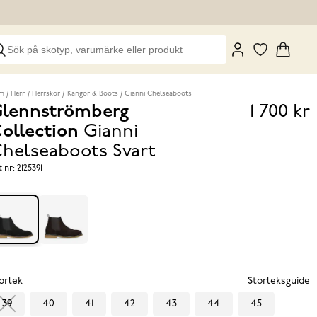
m
Herr
Herrskor
Kängor & Boots
Gianni Chelseaboots
lennströmberg
1 700 kr
Pris
ollection
Gianni
1 700 k
helseaboots
Svart
t nr:
2125391
orlek
Storleksguide
39
40
41
42
43
44
45