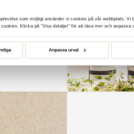
or
örlänga livslängden på dina
upplevelse som möjligt använder vi cookies på vår webbplats. Vi 
et. Från rengöring och
ookies. Klicka på "Visa detaljer" för att läsa mer och anpassa d
llt kan tänkas behöva.
ndiga
Anpassa urval