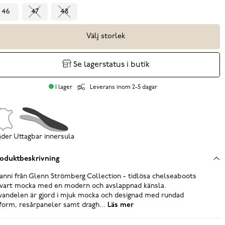
46
47
48
Välj storlek
Se lagerstatus i butik
I lager
Leverans inom 2-5 dagar
äder
Uttagbar innersula
oduktbeskrivning
anni från Glenn Strömberg Collection - tidlösa chelseaboots
svart mocka med en modern och avslappnad känsla.
andelen är gjord i mjuk mocka och designad med rundad
form, resårpaneler samt dragh...
Läs mer