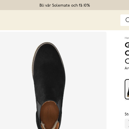
Bli vår Solemate och få 10%
He
G
C
C
Ar
St