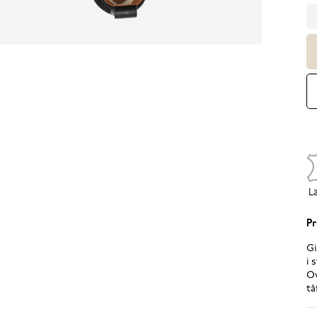
L
Pr
Gi
i 
Ov
tå