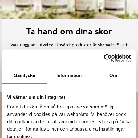
Ta hand om dina skor
Våra noggrant utvalda skovårdsprodukter är skapade för att
förlänga livslängden på dina skor samtidigt som de behåller
deras ursprungliga skönhet. Från rengöring och återfuktning till
skydd mot väder och slitage – vi har allt kan tänkas behöva.
Samtycke
Information
Om
Köp skovård
Vi värnar om din integritet
För att du ska få en så bra upplevelse som möjligt
använder vi cookies på vår webbplats. Vi behöver dock
ditt godkännande för att använda cookies. Klicka på "Visa
detaljer" för att läsa mer och anpassa dina inställningar
för cookies.