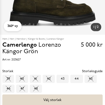
360° vy
1
/
2
Hem
Herr
Herrskor
Kängor & Boots
Lorenzo Kängor
Camerlengo
Lorenzo
5 000 kr
Pris
Kängor
Grön
5 000 k
Art nr:
2125627
Storlek
Storleksguide
39
40
41
42
43
44
45
46
47
48
Välj storlek