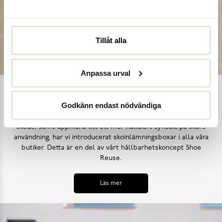
Tillåt alla
Anpassa urval
Shoe Reuse
Godkänn endast nödvändiga
Utifrån målet att inga skor ska bli till avfall i ett för tidigt
skede, samt uppmana till ett mer hållbart synsätt på skors
användning, har vi introducerat skoinlämningsboxar i alla våra
butiker. Detta är en del av vårt hållbarhetskoncept Shoe
Reuse.
Läs mer