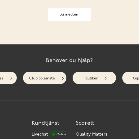
Bli medlem
Behöver du hjälp?
ss
Club Solemate
Butiker
Köp
Kundtjänst
Scorett
Livechat
Quality Matters
Online