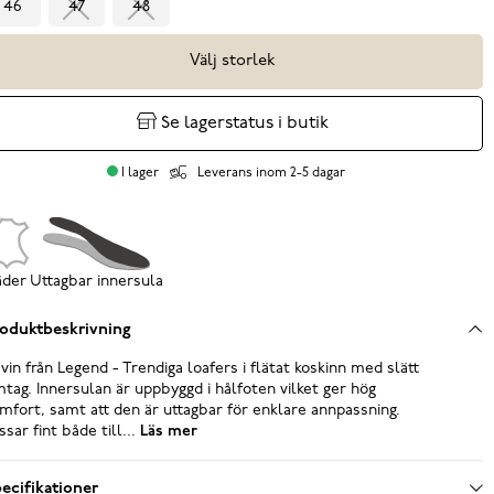
46
47
48
Välj storlek
Se lagerstatus i butik
I lager
Leverans inom 2-5 dagar
äder
Uttagbar innersula
oduktbeskrivning
vin från Legend - Trendiga loafers i flätat koskinn med slätt
tag. Innersulan är uppbyggd i hålfoten vilket ger hög
mfort, samt att den är uttagbar för enklare annpassning.
ssar fint både till...
Läs mer
ecifikationer