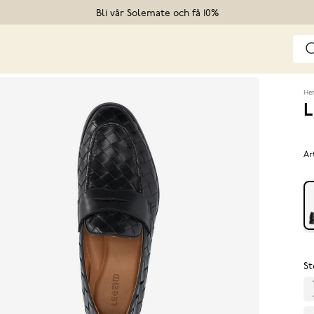
Bli vår Solemate och få 10%
He
L
Ar
St