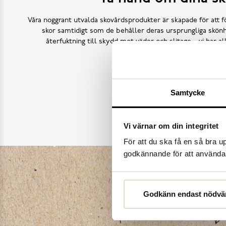
Våra noggrant utvalda skovårdsprodukter är skapade för att f
skor samtidigt som de behåller deras ursprungliga skönh
återfuktning till skydd mot väder och slitage – vi har a
Köp skovård
Samtycke
Vi värnar om din integritet
För att du ska få en så bra 
godkännande för att använda c
Godkänn endast nödvä