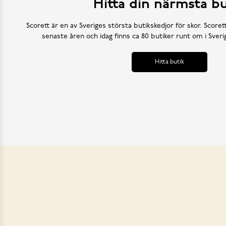
Hitta din närmsta bu
Scorett är en av Sveriges största butikskedjor för skor. Scoret
senaste åren och idag finns ca 80 butiker runt om i Sve
Hitta butik