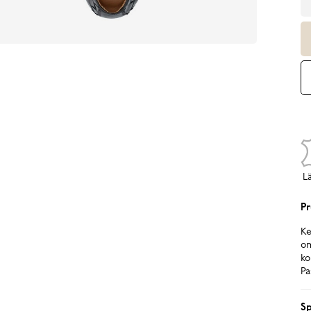
L
Pr
Ke
om
ko
Pa
Sp