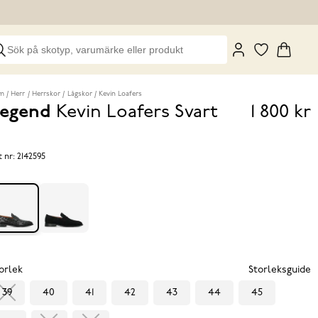
m
Herr
Herrskor
Lågskor
Kevin Loafers
egend
Kevin Loafers
Svart
1 800 kr
Pris
1 800 k
t nr:
2142595
orlek
Storleksguide
39
40
41
42
43
44
45