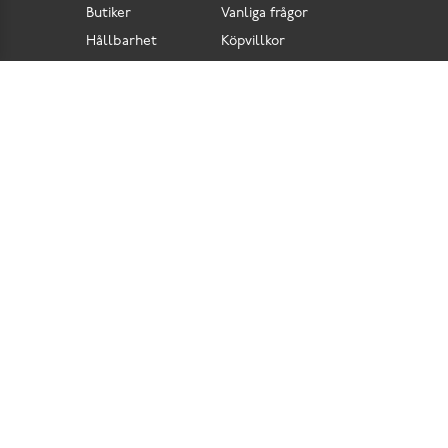
Butiker
Vanliga frågor
Hållbarhet
Köpvillkor
Pressrum
Retur
Lediga jobb
Tillgänglighetsdirektiv
Integritetspolicy
Cookies
Scorett är en av Sveriges största butikskedjor för skor i butik och skor online. Vi
prioriterar hög kvalitet och erbjuder skor som är noggrant utvalda. I vårt breda sortiment
hittar du skor för olika tillfällen och stilar. Vi värnar dessutom om komfort när det gäller