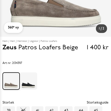
360° vy
1
/
2
Hem
Herr
Herrskor
Lågskor
Patros Loafers
Zeus
Patros Loafers
Beige
1 400 kr
Pris
1 400 k
Art nr:
2134397
Storlek
Storleksguide
39
40
41
42
43
44
45