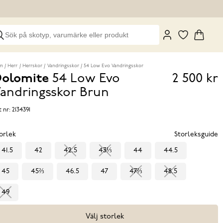
m
Herr
Herrskor
Vandringsskor
54 Low Evo Vandringsskor
olomite
54 Low Evo
2 500 kr
Pris
andringsskor
Brun
2 500 k
t nr:
2134391
orlek
Storleksguide
41.5
42
42.5
43⅓
44
44.5
45
45⅔
46.5
47
47⅔
48.5
49
Välj storlek