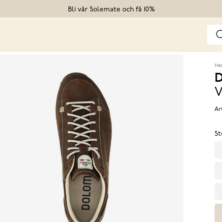
Bli vår Solemate och få 10%
He
D
V
Ar
St