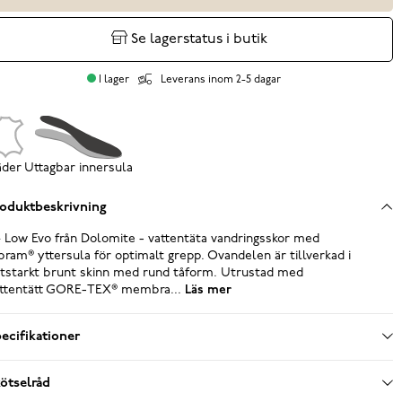
Se lagerstatus i butik
I lager
Leverans inom 2-5 dagar
äder
Uttagbar innersula
oduktbeskrivning
 Low Evo från Dolomite - vattentäta vandringsskor med
bram® yttersula för optimalt grepp. Ovandelen är tillverkad i
itstarkt brunt skinn med rund tåform. Utrustad med
ttentätt GORE-TEX® membra...
Läs mer
ecifikationer
ötselråd