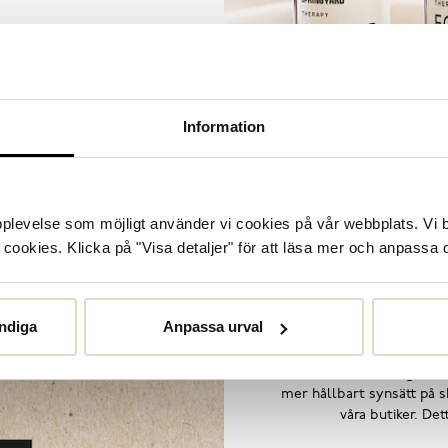
Information
upplevelse som möjligt använder vi cookies på vår webbplats. Vi 
ookies. Klicka på "Visa detaljer" för att läsa mer och anpassa d
ndiga
Anpassa urval
Utifrån målet att inga skor
mer hållbart synsätt på sk
våra butiker. De