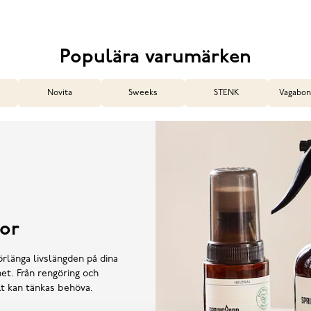
Populära varumärken
Novita
Sweeks
STENK
Vagabon
or
örlänga livslängden på dina
et. Från rengöring och
llt kan tänkas behöva.