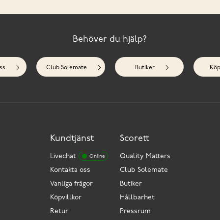
Behöver du hjälp?
ss
Club Solemate
Butiker
Köp
Kundtjänst
Scorett
Livechat
Quality Matters
Online
Kontakta oss
Club Solemate
Vanliga frågor
Butiker
Köpvillkor
Hållbarhet
Retur
Pressrum