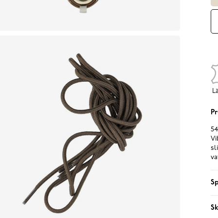
L
Pr
54
Vi
sl
va
Sp
Sk