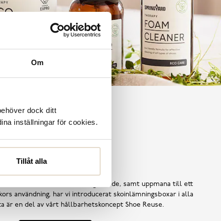
Om
behöver dock ditt
ina inställningar för cookies.
Shoe Reuse
Tillåt alla
 ska bli till avfall i ett för tidigt skede, samt uppmana till ett
ors användning, har vi introducerat skoinlämningsboxar i alla
tta är en del av vårt hållbarhetskoncept Shoe Reuse.