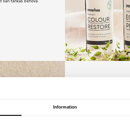
llt kan tänkas behöva.
Information
Utifrån målet att inga skor
mer hållbart synsätt på sk