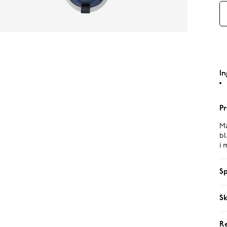
In
Pr
Ma
bl
i 
Sp
Sk
R