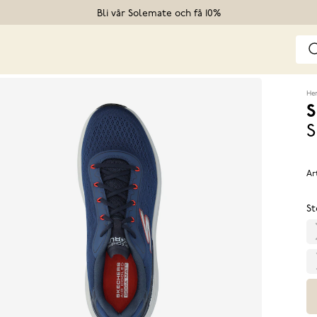
Bli vår Solemate och få 10%
He
S
S
Ar
St