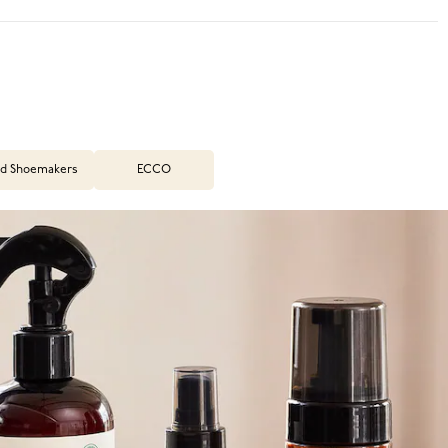
d Shoemakers
ECCO