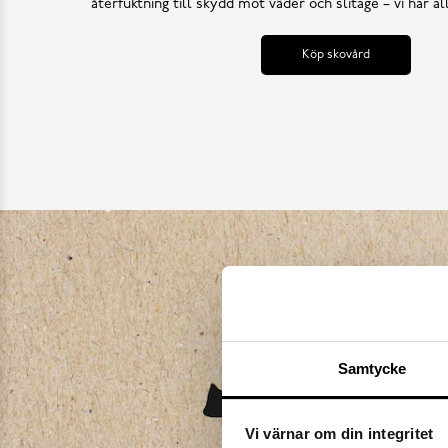
återfuktning till skydd mot väder och slitage – vi har a
Köp skovård
Samtycke
Vi värnar om din integritet