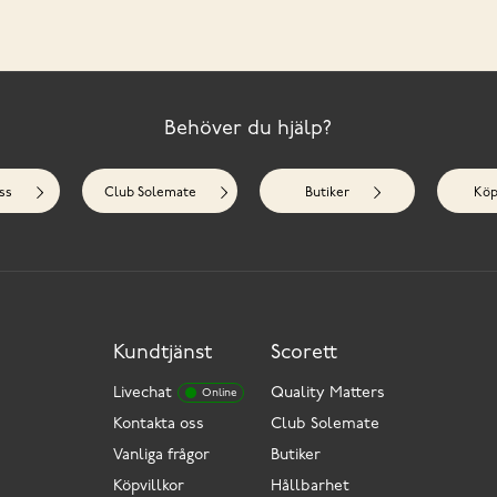
Behöver du hjälp?
ss
Club Solemate
Butiker
Köp
Kundtjänst
Scorett
Livechat
Quality Matters
Online
Kontakta oss
Club Solemate
Vanliga frågor
Butiker
Köpvillkor
Hållbarhet