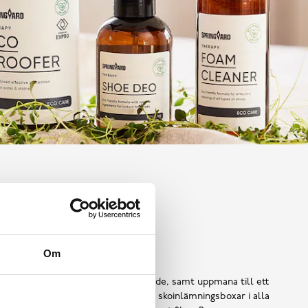
Shoe Reuse
Om
 ska bli till avfall i ett för tidigt skede, samt uppmana till ett
ors användning, har vi introducerat skoinlämningsboxar i alla