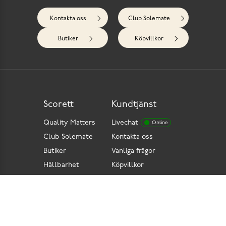
Kontakta oss
Club Solemate
Butiker
Köpvillkor
Scorett
Kundtjänst
Quality Matters
Livechat
Online
Club Solemate
Kontakta oss
Butiker
Vanliga frågor
Hållbarhet
Köpvillkor
Pressrum
Retur
Lediga jobb
Tillgänglighetsdirektiv
Integritetspolicy
Cookies