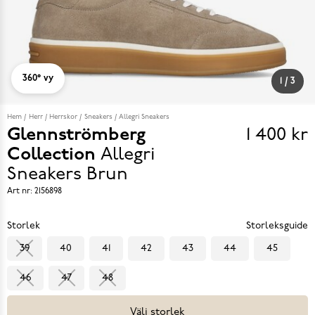
360° vy
1
/
3
Hem
Herr
Herrskor
Sneakers
Allegri Sneakers
Glennströmberg
1 400 kr
Pris
Collection
Allegri
1 400 k
Sneakers
Brun
Art nr:
2156898
Storlek
Storleksguide
39
40
41
42
43
44
45
46
47
48
Välj storlek