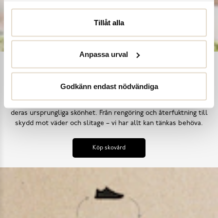
Tillåt alla
Anpassa urval
Ta hand om dina skor
Godkänn endast nödvändiga
Våra noggrant utvalda skovårdsprodukter är skapade för att
förlänga livslängden på dina skor samtidigt som de behåller
deras ursprungliga skönhet. Från rengöring och återfuktning till
skydd mot väder och slitage – vi har allt kan tänkas behöva.
Köp skovård