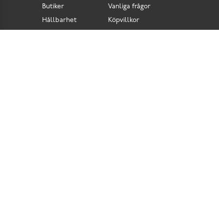
Butiker
Vanliga frågor
Hållbarhet
Köpvillkor
Pressrum
Retur
Lediga jobb
Tillgänglighetsdirektiv
Integritetspolicy
Cookies
Scorett är en av Sveriges största butikskedjor för skor i butik och skor online. Vi
prioriterar hög kvalitet och erbjuder skor som är noggrant utvalda. I vårt breda sortiment
hittar du skor för olika tillfällen och stilar. Vi värnar dessutom om komfort när det gäller