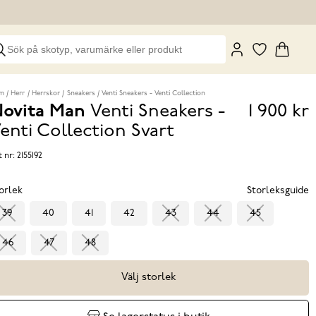
m
Herr
Herrskor
Sneakers
Venti Sneakers - Venti Collection
ovita Man
Venti Sneakers -
1 900 kr
Pris
enti Collection
Svart
1 900 k
t nr:
2155192
orlek
Storleksguide
39
40
41
42
43
44
45
46
47
48
Välj storlek