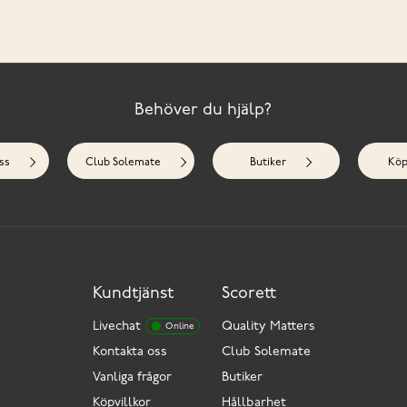
Behöver du hjälp?
ss
Club Solemate
Butiker
Köp
Kundtjänst
Scorett
Livechat
Quality Matters
Online
Kontakta oss
Club Solemate
Vanliga frågor
Butiker
Köpvillkor
Hållbarhet