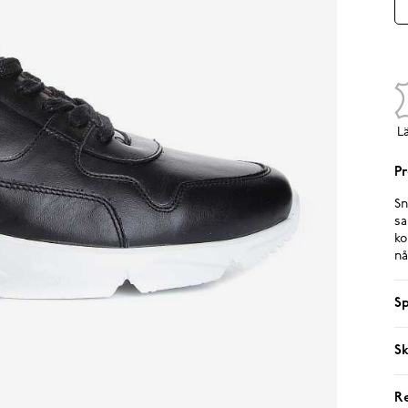
L
Pr
Sn
sa
ko
nå
Sp
Sk
R