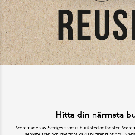
Hitta din närmsta bu
Scorett är en av Sveriges största butikskedjor för skor. Scoret
senaste åren och idag finns ca 80 butiker runt om i Sve