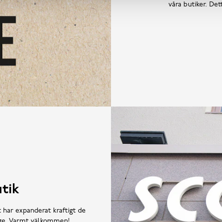
våra butiker. De
tik
t har expanderat kraftigt de
rige. Varmt välkommen!