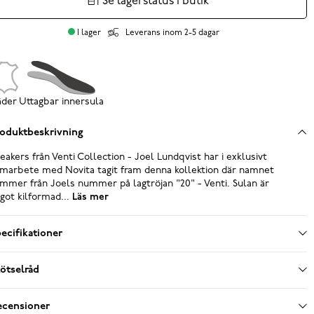
Se lagerstatus i butik
I lager
Leverans inom 2-5 dagar
äder
Uttagbar innersula
oduktbeskrivning
eakers från Venti Collection - Joel Lundqvist har i exklusivt
marbete med Novita tagit fram denna kollektion där namnet
mmer från Joels nummer på lagtröjan "20" - Venti. Sulan är
got kilformad...
Läs mer
ecifikationer
ötselråd
ecensioner