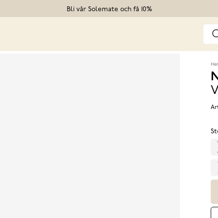
Bli vår Solemate och få 10%
He
N
V
Ar
St