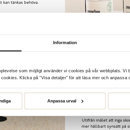
llt kan tänkas behöva.
Information
upplevelse som möjligt använder vi cookies på vår webbplats. Vi 
ookies. Klicka på "Visa detaljer" för att läsa mer och anpassa d
ndiga
Anpassa urval
Utifrån målet att inga skor
mer hållbart synsätt på sk