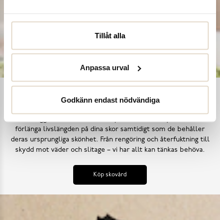
Tillåt alla
Anpassa urval
Ta hand om dina skor
Godkänn endast nödvändiga
Våra noggrant utvalda skovårdsprodukter är skapade för att
förlänga livslängden på dina skor samtidigt som de behåller
deras ursprungliga skönhet. Från rengöring och återfuktning till
skydd mot väder och slitage – vi har allt kan tänkas behöva.
Köp skovård