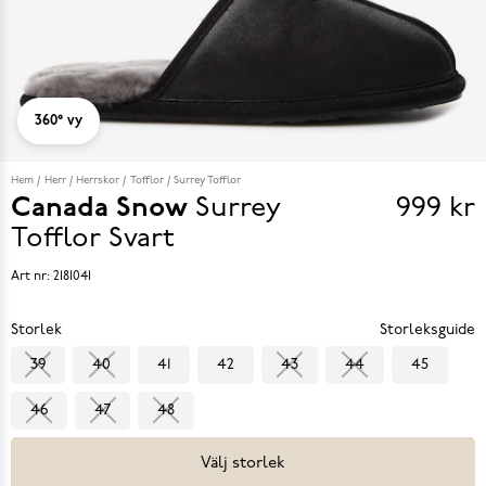
360° vy
Hem
Herr
Herrskor
Tofflor
Surrey Tofflor
Canada Snow
Surrey
999 kr
Pris
Tofflor
Svart
999 k
Art nr:
2181041
Storlek
Storleksguide
39
40
41
42
43
44
45
46
47
48
Välj storlek