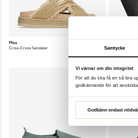
Mou
Current price
:
1 750 kr
Previous price
1 750 kr
:
2 500 kr
2 500 kr
Sweeks
Samtycke
Criss-Cross Sandaler
Ilse Väska
Vi värnar om din integritet
För att du ska få en så bra 
godkännande för att använda c
Godkänn endast nödvä