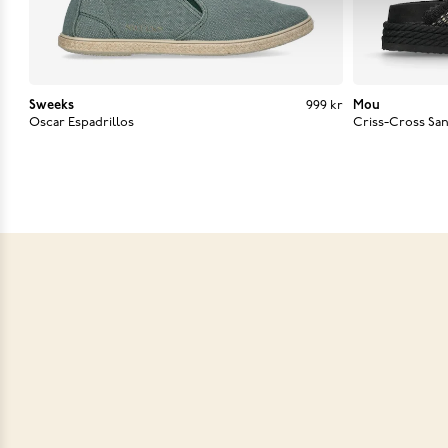
Sweeks
Pris
:
999 kr
999 kr
Mou
Current 
Oscar Espadrillos
Criss-Cross Sa