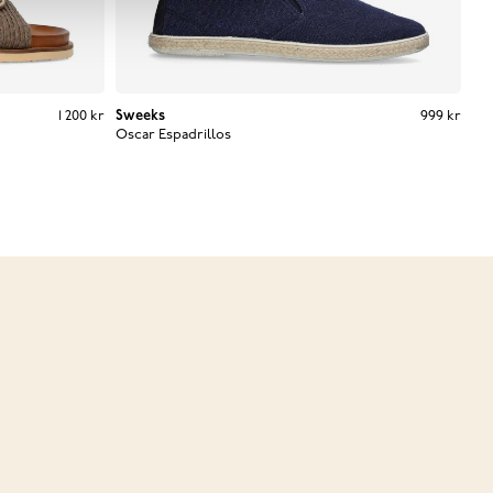
Pris
:
1 200 kr
1 200 kr
Sweeks
Pris
:
999 kr
999 kr
Oscar Espadrillos