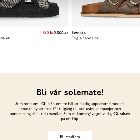
price
:
1 750 kr
Previous price
1 750 kr
:
2 500 kr
2 500 kr
Sweeks
ndaler
Engla Sandaler
Bli vår solemate!
Som medlem i Club Solemate håller du dig uppdaterad med de
senaste nyheterna, får tillgång till exklusiva kampanjer och
bonuspoäng på allt du handlar. Som välkomstgåva ger vi dig
10% rabatt
på ett köp.
Bli medlem