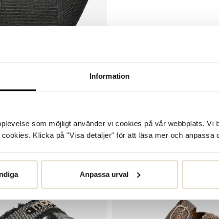
Pris
:
699 kr
699 kr
Information
upplevelse som möjligt använder vi cookies på vår webbplats. Vi 
ookies. Klicka på "Visa detaljer" för att läsa mer och anpassa d
ndiga
Anpassa urval