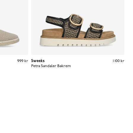
Pris
:
999 kr
999 kr
Sweeks
Pris
:
1 100 kr
1 100 kr
Petra Sandaler Bakrem