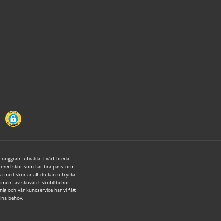
r noggrant utvalda. I vårt breda
tigt med skor som har bra passform
a med skor är att du kan uttrycka
rtiment av skovård, skotillbehör,
ig och vår kundservice har vi fått
dina behov.