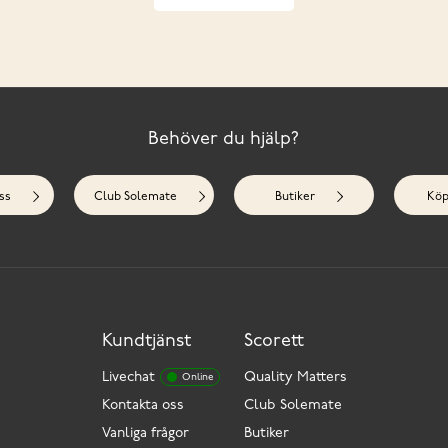
Behöver du hjälp?
ss
Club Solemate
Butiker
Köp
Kundtjänst
Scorett
Livechat
Quality Matters
Online
Kontakta oss
Club Solemate
Vanliga frågor
Butiker