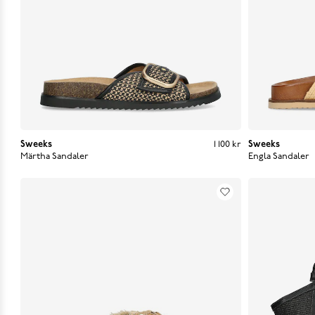
Sweeks
Pris
:
1 100 kr
1 100 kr
Sweeks
Märtha Sandaler
Engla Sandaler