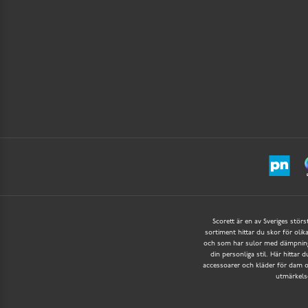
Scorett är en av Sveriges störs
sortiment hittar du skor för olik
och som har sulor med dämpning f
din personliga stil. Här hittar 
accessoarer och kläder för dam oc
utmärkelse