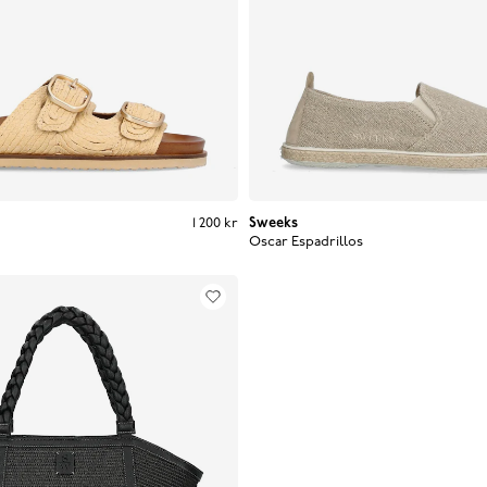
Pris
:
1 200 kr
1 200 kr
Sweeks
Oscar Espadrillos