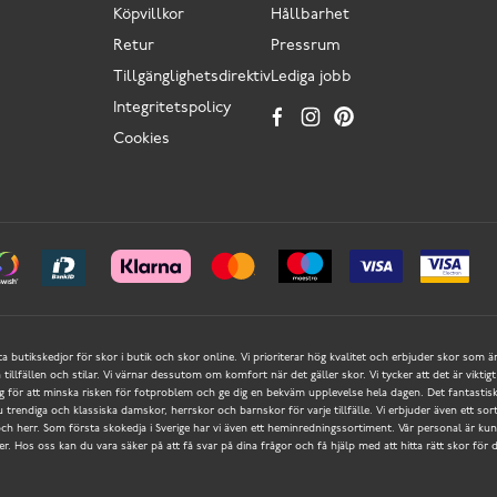
Köpvillkor
Hållbarhet
Retur
Pressrum
Tillgänglighetsdirektiv
Lediga jobb
Integritetspolicy
Cookies
ta butikskedjor för skor i butik och skor online. Vi prioriterar hög kvalitet och erbjuder skor som ä
a tillfällen och stilar. Vi värnar dessutom om komfort när det gäller skor. Vi tycker att det är vik
ör att minska risken för fotproblem och ge dig en bekväm upplevelse hela dagen. Det fantastisk
du trendiga och klassiska damskor, herrskor och barnskor för varje tillfälle. Vi erbjuder även ett so
h herr. Som första skokedja i Sverige har vi även ett heminredningssortiment. Vår personal är kunn
r. Hos oss kan du vara säker på att få svar på dina frågor och få hjälp med att hitta rätt skor för 