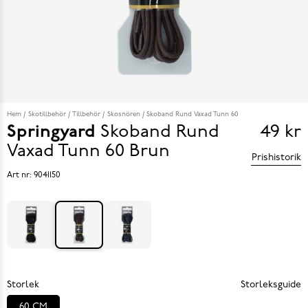
Hem
Skotillbehör
Tillbehör
Skosnören
Skoband Rund Vaxad Tunn 60
Springyard
Skoband Rund
49 kr
Pris
Vaxad Tunn 60
Brun
Prishistorik
49 k
Art nr:
9041150
Storlek
Storleksguide
60 CM