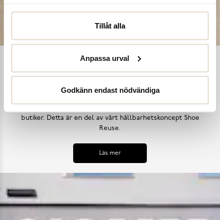
Tillåt alla
Anpassa urval
Shoe Reuse
Utifrån målet att inga skor ska bli till avfall i ett för tidigt
Godkänn endast nödvändiga
skede, samt uppmana till ett mer hållbart synsätt på skors
användning, har vi introducerat skoinlämningsboxar i alla våra
butiker. Detta är en del av vårt hållbarhetskoncept Shoe
Reuse.
Läs mer