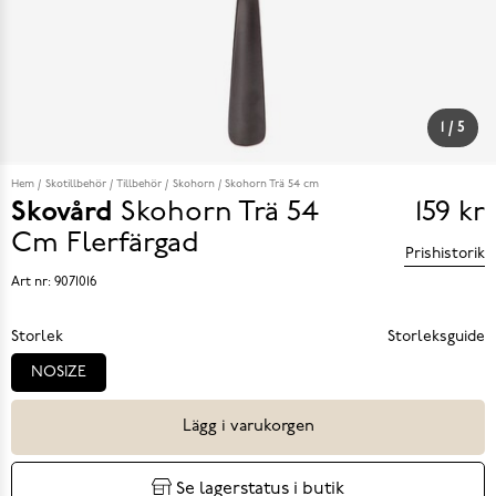
1
/
5
Hem
Skotillbehör
Tillbehör
Skohorn
Skohorn Trä 54 cm
Skovård
Skohorn Trä 54
159 kr
Pris
Cm
Flerfärgad
Prishistorik
159 k
Art nr:
9071016
Storlek
Storleksguide
NOSIZE
Lägg i varukorgen
Se lagerstatus i butik