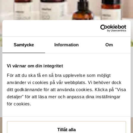
Samtycke
Information
Om
Ta hand om dina skor
Vi värnar om din integritet
Våra noggrant utvalda skovårdsprodukter är skapade för att
För att du ska få en så bra upplevelse som möjligt
förlänga livslängden på dina skor samtidigt som de behåller
använder vi cookies på vår webbplats. Vi behöver dock
deras ursprungliga skönhet. Från rengöring och återfuktning till
ditt godkännande för att använda cookies. Klicka på "Visa
skydd mot väder och slitage – vi har allt kan tänkas behöva.
detaljer" för att läsa mer och anpassa dina inställningar
för cookies.
Köp skovård
Tillåt alla