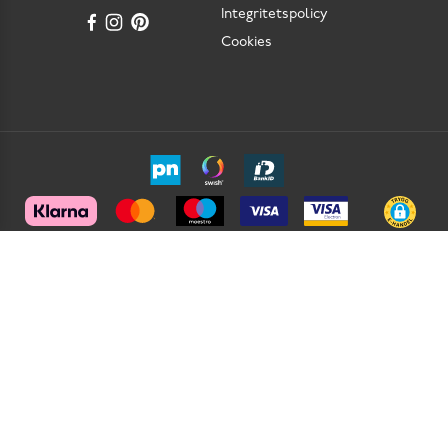
Integritetspolicy
Cookies
Scorett är en av Sveriges största butikskedjor för skor i butik och skor online. Vi
prioriterar hög kvalitet och erbjuder skor som är noggrant utvalda. I vårt breda sortiment
hittar du skor för olika tillfällen och stilar. Vi värnar dessutom om komfort när det gäller
skor. Vi tycker att det är viktigt med skor som har bra passform och som har sulor med
dämpning för att minska risken för fotproblem och ge dig en bekväm upplevelse hela
dagen. Det fantastiska med skor är att du kan uttrycka din personliga stil. Här hittar du
trendiga och klassiska damskor, herrskor och barnskor för varje tillfälle. Vi erbjuder även
ett sortiment av skovård, skotillbehör, accessoarer och kläder för dam och herr. Som
första skokedja i Sverige har vi även ett heminredningssortiment. Vår personal är kunnig
och vår kundservice har vi fått utmärkelser. Hos oss kan du vara säker på att få svar på