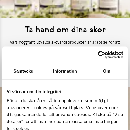
Ta hand om dina skor
Våra noggrant utvalda skovårdsprodukter är skapade för att
förlänga livslängden på dina skor samtidigt som de behåller
deras ursprungliga skönhet. Från rengöring och återfuktning till
skydd mot väder och slitage – vi har allt kan tänkas behöva.
Samtycke
Information
Om
Köp skovård
Vi värnar om din integritet
För att du ska få en så bra upplevelse som möjligt
använder vi cookies på vår webbplats. Vi behöver dock
ditt godkännande för att använda cookies. Klicka på "Visa
detaljer" för att läsa mer och anpassa dina inställningar
för cookies.