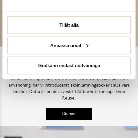
Tillåt alla
Anpassa urval
Shoe Reuse
Godkänn endast nödvändiga
Utifrån målet att inga skor ska bli till avfall i ett för tidigt
skede, samt uppmana till ett mer hållbart synsätt på skors
användning, har vi introducerat skoinlämningsboxar i alla våra
butiker. Detta är en del av vårt hållbarhetskoncept Shoe
Reuse.
Läs mer