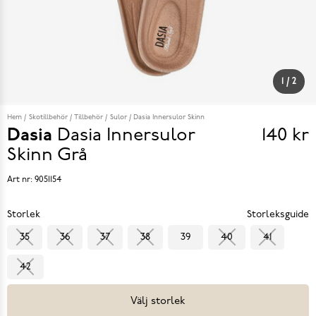
1
/
2
Hem
Skotillbehör
Tillbehör
Sulor
Dasia Innersulor Skinn
Dasia
Dasia Innersulor
140 kr
Pris
Skinn
Grå
140 k
Art nr:
9051154
Storlek
Storleksguide
35
36
37
38
39
40
41
42
Välj storlek