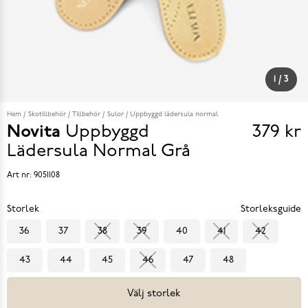
1
/
3
Hem
Skotillbehör
Tillbehör
Sulor
Uppbyggd lädersula normal
Novita
Uppbyggd
379 kr
Pris
Lädersula Normal
Grå
379 k
Art nr:
9051108
Storlek
Storleksguide
36
37
38
39
40
41
42
43
44
45
46
47
48
Välj storlek