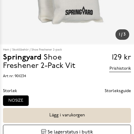
1
/
3
Hem
Skotillbehör
Shoe Freshener 2-pack
Springyard
Shoe
129 kr
Pris
Freshener 2-Pack
Vit
Prishistorik
129 k
Art nr:
9011234
Storlek
Storleksguide
NOSIZE
Lägg i varukorgen
Se lagerstatus i butik