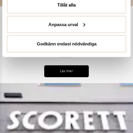
Tillåt alla
Shoe Reuse
Anpassa urval
Utifrån målet att inga skor ska bli till avfall i ett för tidigt
skede, samt uppmana till ett mer hållbart synsätt på skors
Godkänn endast nödvändiga
användning, har vi introducerat skoinlämningsboxar i alla våra
butiker. Detta är en del av vårt hållbarhetskoncept Shoe
Reuse.
Läs mer