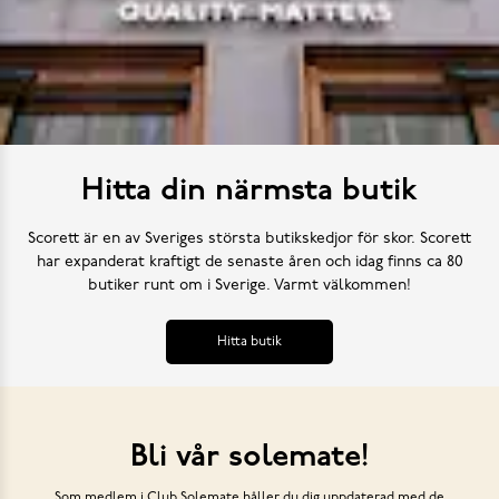
Hitta din närmsta butik
Scorett är en av Sveriges största butikskedjor för skor. Scorett
har expanderat kraftigt de senaste åren och idag finns ca 80
butiker runt om i Sverige. Varmt välkommen!
Hitta butik
Bli vår solemate!
Som medlem i Club Solemate håller du dig uppdaterad med de