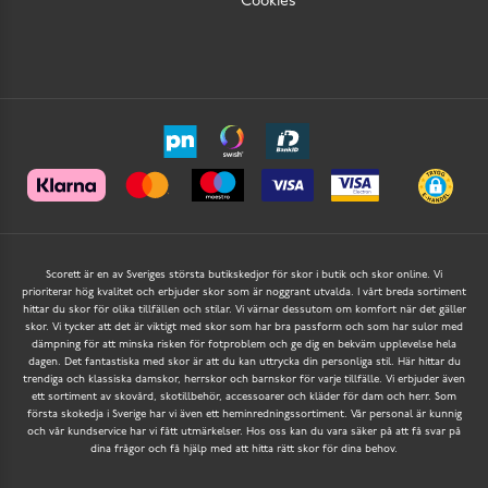
Cookies
Scorett är en av Sveriges största butikskedjor för skor i butik och skor online. Vi
prioriterar hög kvalitet och erbjuder skor som är noggrant utvalda. I vårt breda sortiment
hittar du skor för olika tillfällen och stilar. Vi värnar dessutom om komfort när det gäller
skor. Vi tycker att det är viktigt med skor som har bra passform och som har sulor med
dämpning för att minska risken för fotproblem och ge dig en bekväm upplevelse hela
dagen. Det fantastiska med skor är att du kan uttrycka din personliga stil. Här hittar du
trendiga och klassiska damskor, herrskor och barnskor för varje tillfälle. Vi erbjuder även
ett sortiment av skovård, skotillbehör, accessoarer och kläder för dam och herr. Som
första skokedja i Sverige har vi även ett heminredningssortiment. Vår personal är kunnig
och vår kundservice har vi fått utmärkelser. Hos oss kan du vara säker på att få svar på
dina frågor och få hjälp med att hitta rätt skor för dina behov.